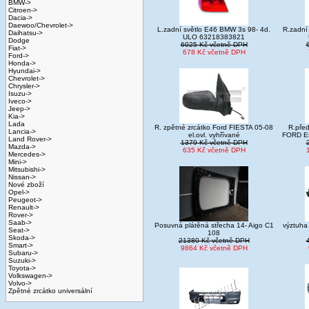
BMW->
Citroen->
Dacia->
Daewoo/Chevrolet->
L.zadní světlo E46 BMW 3s 98- 4d.
R.zadní
Daihatsu->
ULO 63218383821
Dodge
6025 Kč včetně DPH
Fiat->
678 Kč včetně DPH
Ford->
Honda->
Hyundai->
Chevrolet->
Chrysler->
Isuzu->
Iveco->
Jeep->
Kia->
Lada
R. zpětné zrcátko Ford FIESTA 05-08
R.před
Lancia->
el.ovl. vyhřívané
FORD Es
Land Rover->
1379 Kč včetně DPH
Mazda->
635 Kč včetně DPH
Mercedes->
Mini->
Mitsubishi->
Nissan->
Nové zboží
Opel->
Peugeot->
Renault->
Rover->
Saab->
Posuvná plátěná střecha 14- Aigo C1
výztuha
Seat->
108
Skoda->
21380 Kč včetně DPH
Smart->
9864 Kč včetně DPH
Subaru->
Suzuki->
Toyota->
Volkswagen->
Volvo->
Zpětné zrcátko universální