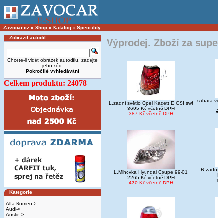
Zavocar.cz
»
Shop
»
Katalog
»
Speciality
Zobrazit autodíl
Výprodej. Zboží za supe
Chcete-li vidět obrázek autodílu, zadejte
jeho kód.
Pokročilé vyhledávání
Celkem produktu: 24078
sahara ve
L.zadní světlo Opel Kadett E GSI swf
3695 Kč včetně DPH
387 Kč včetně DPH
R.zadní
L.Mlhovka Hyundai Coupe 99-01
2265 Kč včetně DPH
430 Kč včetně DPH
Kategorie
Alfa Romeo->
Audi->
Austin->