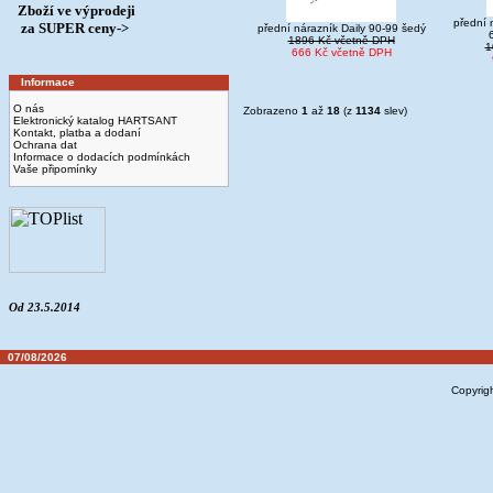
Zboží ve výprodeji
přední 
­ za SUPER ceny->
přední nárazník Daily 90-99 šedý
6
1896 Kč včetně DPH
1
666 Kč včetně DPH
Informace
O nás
Zobrazeno
1
až
18
(z
1134
slev)
Elektronický katalog HARTSANT
Kontakt, platba a dodaní
Ochrana dat
Informace o dodacích podmínkách
Vaše připomínky
Od 23.5.2014
07/08/2026
Copyrig