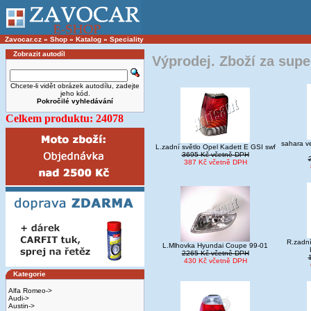
Zavocar.cz
»
Shop
»
Katalog
»
Speciality
Zobrazit autodíl
Výprodej. Zboží za supe
Chcete-li vidět obrázek autodílu, zadejte
jeho kód.
Pokročilé vyhledávání
Celkem produktu: 24078
sahara ve
L.zadní světlo Opel Kadett E GSI swf
3695 Kč včetně DPH
387 Kč včetně DPH
R.zadní
L.Mlhovka Hyundai Coupe 99-01
2265 Kč včetně DPH
430 Kč včetně DPH
Kategorie
Alfa Romeo->
Audi->
Austin->