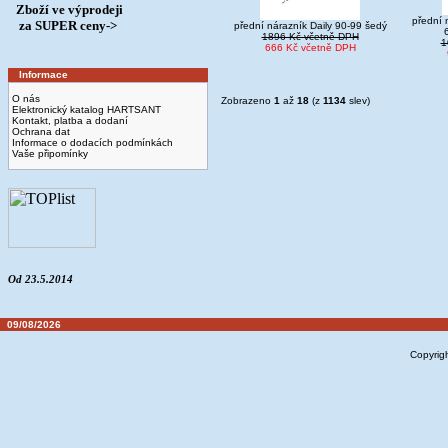
Zboží ve výprodeji
přední 
­ za SUPER ceny->
přední nárazník Daily 90-99 šedý
6
1896 Kč včetně DPH
1
666 Kč včetně DPH
Informace
O nás
Zobrazeno
1
až
18
(z
1134
slev)
Elektronický katalog HARTSANT
Kontakt, platba a dodaní
Ochrana dat
Informace o dodacích podmínkách
Vaše připomínky
Od 23.5.2014
09/08/2026
Copyrig