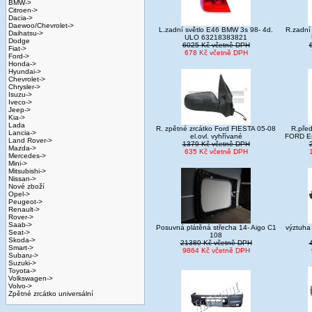
BMW->
Citroen->
Dacia->
Daewoo/Chevrolet->
L.zadní světlo E46 BMW 3s 98- 4d.
R.zadní
Daihatsu->
ULO 63218383821
Dodge
6025 Kč včetně DPH
Fiat->
678 Kč včetně DPH
Ford->
Honda->
Hyundai->
Chevrolet->
Chrysler->
Isuzu->
Iveco->
Jeep->
Kia->
Lada
R. zpětné zrcátko Ford FIESTA 05-08
R.před
Lancia->
el.ovl. vyhřívané
FORD Es
Land Rover->
1379 Kč včetně DPH
Mazda->
635 Kč včetně DPH
Mercedes->
Mini->
Mitsubishi->
Nissan->
Nové zboží
Opel->
Peugeot->
Renault->
Rover->
Saab->
Posuvná plátěná střecha 14- Aigo C1
výztuha
Seat->
108
Skoda->
21380 Kč včetně DPH
Smart->
9864 Kč včetně DPH
Subaru->
Suzuki->
Toyota->
Volkswagen->
Volvo->
Zpětné zrcátko universální