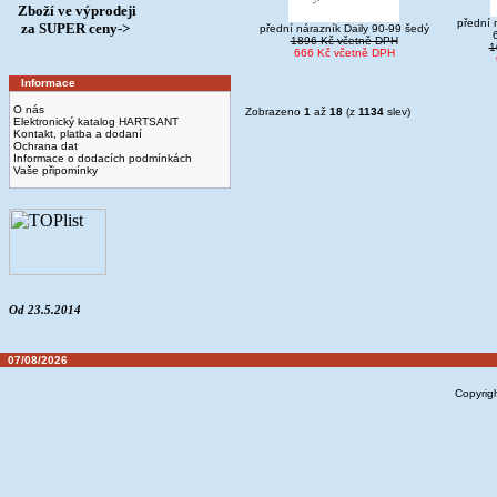
Zboží ve výprodeji
přední 
­ za SUPER ceny->
přední nárazník Daily 90-99 šedý
6
1896 Kč včetně DPH
1
666 Kč včetně DPH
Informace
O nás
Zobrazeno
1
až
18
(z
1134
slev)
Elektronický katalog HARTSANT
Kontakt, platba a dodaní
Ochrana dat
Informace o dodacích podmínkách
Vaše připomínky
Od 23.5.2014
07/08/2026
Copyrig