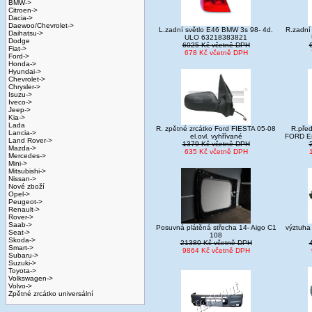
BMW->
Citroen->
Dacia->
Daewoo/Chevrolet->
L.zadní světlo E46 BMW 3s 98- 4d.
R.zadní
Daihatsu->
ULO 63218383821
Dodge
6025 Kč včetně DPH
Fiat->
678 Kč včetně DPH
Ford->
Honda->
Hyundai->
Chevrolet->
Chrysler->
Isuzu->
Iveco->
Jeep->
Kia->
Lada
R. zpětné zrcátko Ford FIESTA 05-08
R.před
Lancia->
el.ovl. vyhřívané
FORD Es
Land Rover->
1379 Kč včetně DPH
Mazda->
635 Kč včetně DPH
Mercedes->
Mini->
Mitsubishi->
Nissan->
Nové zboží
Opel->
Peugeot->
Renault->
Rover->
Saab->
Posuvná plátěná střecha 14- Aigo C1
výztuha
Seat->
108
Skoda->
21380 Kč včetně DPH
Smart->
9864 Kč včetně DPH
Subaru->
Suzuki->
Toyota->
Volkswagen->
Volvo->
Zpětné zrcátko universální