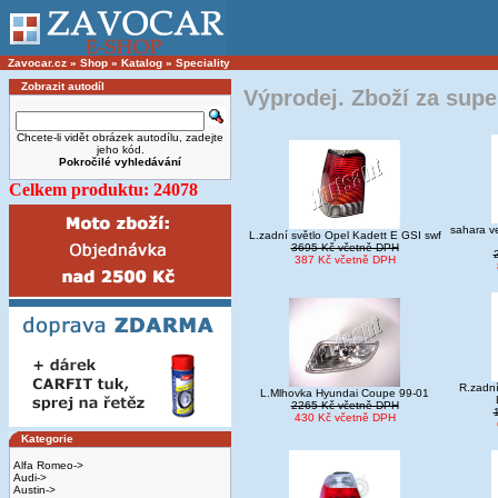
Zavocar.cz
»
Shop
»
Katalog
»
Speciality
Zobrazit autodíl
Výprodej. Zboží za supe
Chcete-li vidět obrázek autodílu, zadejte
jeho kód.
Pokročilé vyhledávání
Celkem produktu: 24078
sahara ve
L.zadní světlo Opel Kadett E GSI swf
3695 Kč včetně DPH
387 Kč včetně DPH
R.zadní
L.Mlhovka Hyundai Coupe 99-01
2265 Kč včetně DPH
430 Kč včetně DPH
Kategorie
Alfa Romeo->
Audi->
Austin->