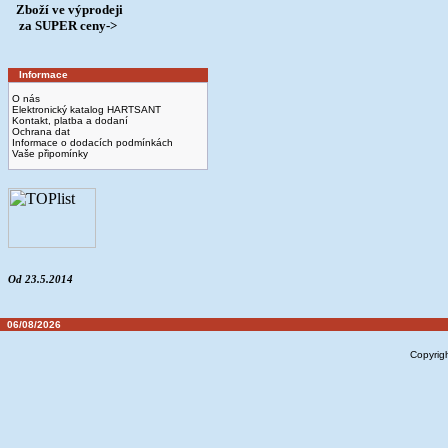
Zboží ve výprodeji
­ za SUPER ceny->
Informace
O nás
Elektronický katalog HARTSANT
Kontakt, platba a dodaní
Ochrana dat
Informace o dodacích podmínkách
Vaše připomínky
Od 23.5.2014
06/08/2026
Copyrig