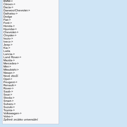
BMW->
Citroen->
Dacia->
Daewoo/Chevrolet->
Daihatsu->
Dodge
Fiat->
Ford->
Honda->
Hyundai->
Chevrolet->
Chrysler->
Isuzu->
Iveco->
Jeep->
Kia->
Lada
Lancia->
Land Rover->
Mazda->
Mercedes->
Mini->
Mitsubishi->
Nissan->
Nové zboží
Opel->
Peugeot->
Renault->
Rover->
Saab->
Seat->
Skoda->
Smart->
Subaru->
Suzuki->
Toyota->
Volkswagen->
Volvo->
Zpětné zrcátko universální