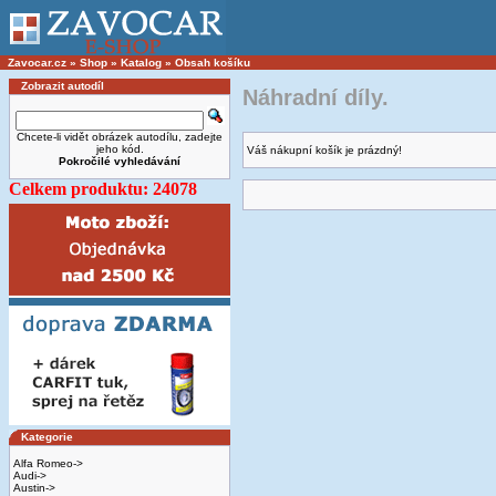
Zavocar.cz
»
Shop
»
Katalog
»
Obsah košíku
Zobrazit autodíl
Náhradní díly.
Chcete-li vidět obrázek autodílu, zadejte
jeho kód.
Váš nákupní košík je prázdný!
Pokročilé vyhledávání
Celkem produktu: 24078
Kategorie
Alfa Romeo->
Audi->
Austin->