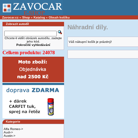
Zavocar.cz
»
Shop
»
Katalog
»
Obsah košíku
Zobrazit autodíl
Náhradní díly.
Chcete-li vidět obrázek autodílu, zadejte
jeho kód.
Váš nákupní košík je prázdný!
Pokročilé vyhledávání
Celkem produktu: 24078
Kategorie
Alfa Romeo->
Audi->
Austin->