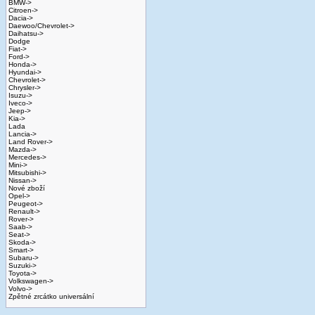
BMW->
Citroen->
Dacia->
Daewoo/Chevrolet->
Daihatsu->
Dodge
Fiat->
Ford->
Honda->
Hyundai->
Chevrolet->
Chrysler->
Isuzu->
Iveco->
Jeep->
Kia->
Lada
Lancia->
Land Rover->
Mazda->
Mercedes->
Mini->
Mitsubishi->
Nissan->
Nové zboží
Opel->
Peugeot->
Renault->
Rover->
Saab->
Seat->
Skoda->
Smart->
Subaru->
Suzuki->
Toyota->
Volkswagen->
Volvo->
Zpětné zrcátko universální