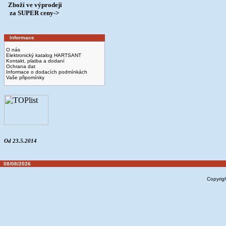
Zboží ve výprodeji
­ za SUPER ceny->
Informace
O nás
Elektronický katalog HARTSANT
Kontakt, platba a dodaní
Ochrana dat
Informace o dodacích podmínkách
Vaše připomínky
Od 23.5.2014
08/08/2026
Copyrig