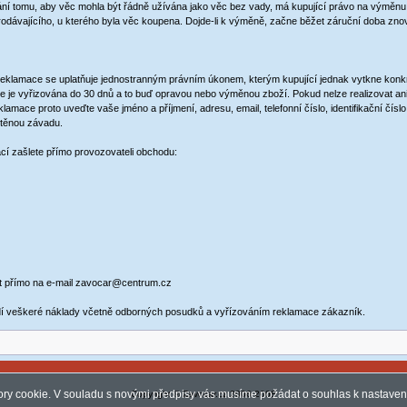
 brání tomu, aby věc mohla být řádně užívána jako věc bez vady, má kupující právo na výměn
rodávajícího, u kterého byla věc koupena. Dojde-li k výměně, začne běžet záruční doba znov
klamace se uplatňuje jednostranným právním úkonem, kterým kupující jednak vytkne konkrét
mace je vyřizována do 30 dnů a to buď opravou nebo výměnou zboží. Pokud nelze realizovat a
klamace proto uveďte vaše jméno a příjmení, adresu, email, telefonní číslo, identifikační čí
ištěnou závadu.
í zašlete přímo provozovateli obchodu:
et přímo na e-mail zavocar@centrum.cz
dí veškeré náklady včetně odborných posudků a vyřízováním reklamace zákazník.
ry cookie. V souladu s novými předpisy vás musíme požádat o souhlas k nastaven
Copyright © Zavocar.cz 2006-2008