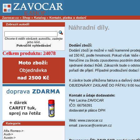
Zavocar.cz
»
Shop
»
Katalog
»
Kontakt, platba a dodaní
Zobrazit autodíl
Náhradní díly.
Chcete-li vidět obrázek autodílu, zadejte
jeho kód.
Dodání zboží:
Pokročilé vyhledávání
Dodání zboží je možné v naší kamenné prodej
Celkem produktu: 24078
od 150 Kč, podle hmotnosti. Pokud však Vaš
Neručíme za škodu zpusobenou pozdním dodáním
sjednané dodací lhůtě. Zákazník bude o odsto
pořadí dle přijetí. Případné prodloužení doda
K zásilce bude přiložena faktura a daňový dok
OBJEDNÁVKY ZASLANÉ DO PÁTKU 9:00 hod. 
Kontakt a údaje dodavatele:
Petr Lacina-ZAVOCAR
IČO: 66756391
dodavatel je plátce DPH
Web: www.zavocar.cz
Kategorie
email: zavocar@centrum.cz
Alfa Romeo->
Audi->
Austin->