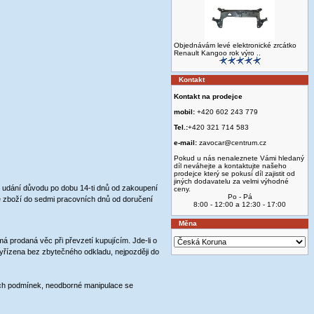
Objednávám levé elektronické zrcátko
Renault Kangoo rok výro ..
Kontakt
Kontakt na prodejce
mobil:
+420 602 243 779
Tel.:
+420 321 714 583
e-mail:
zavocar@centrum.cz
Pokud u nás nenaleznete Vámi hledaný
díl neváhejte a kontaktujte našeho
prodejce který se pokusí díl zajistit od
jiných dodavatelu za velmi výhodné
z udání důvodu po dobu 14-ti dnů od zakoupení
ceny.
Po - Pá
é zboží do sedmi pracovních dnů od doručení
8:00 - 12:00 a 12:30 - 17:00
Měna
á prodaná věc při převzetí kupujícím. Jde-li o
vyřízena bez zbytečného odkladu, nejpozději do
ích podmínek, neodborné manipulace se