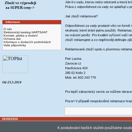
Jde-li o vadu, kterou nelze odstranit a která
Zboží ve výprodeji
Práva z odpovědnosti za vady se uplatňují u p
­ za SUPER ceny->
Jak zboží reklamovat?
Informace
Odpovědnost za vady prodané věci ve formě re
O nás
okolnosti, které brání jejímu použití). Rekla
Elektronický katalog HARTSANT
na vrácení peněz. Pro kvalitní vyřízení vaší re
Kontakt, platba a dodaní
Ochrana dat
zboží reklamujete a co nejpřesněji definujte zj
Informace o dodacích podmínkách
Vaše připomínky
Reklamované zboží spolu s písemnou reklamac
Petr Lacina
Zavocar.cz
Havlíckova 424
280 02 Kolín 2
Mob. tel.:602 243 779
Od 23.5.2014
Pro lepší zákaznický servis se můžete obrac
Pozor! V případě neoprávněné reklamace hra
06/08/2026
K poskytování lepších služeb používáme soubo