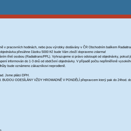
ně v pracovních hodinách, nebo jsou výrobky dodávány v ČR Obchodním balíkem Radialtran
e objednávka přesáhne částku 5000 Kč bude Vám zboží dopraveno zdarma!
 třetí osobou (Radialtrans/PPL). Vyhrazujeme si právo odstoupit od objednávky, pokud ji
upení informován do 1-3 dnů od obdržení objednávky. V případě počtu nepřiměřeně vysokéh
cí lhůty bude oznámeno zákazníkovi neprodleně.
lad. Jsme plátci DPH.
BUDOU ODESÍLÁNY VŽDY HROMADNĚ V PONDĚLÍ přepravcem který pak do 24hod. dovez