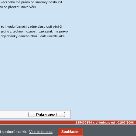
u věci nebo má právo od smlouvy odstoupit.
u od převzetí nové věci.
ní vadu (označí vadné vlastnosti věci či
ni jednu z těchno možností, zákazník má právo
slo objednávky daného zboží, dále uveďte jaké
285405354 x shlédnuto od : 01/05/2006
í souborů cookie.
Více informací
Souhlasím