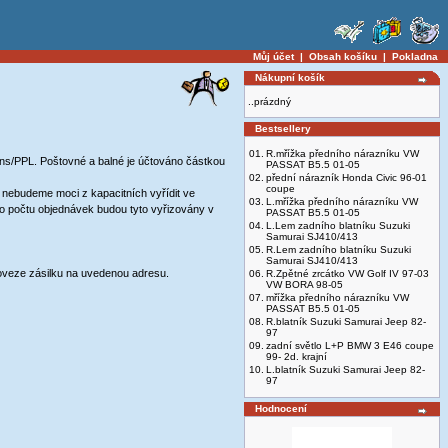
Můj účet
|
Obsah košíku
|
Pokladna
Nákupní košík
..prázdný
Bestsellery
01.
R.mřížka předního nárazníku VW
s/PPL. Poštovné a balné je účtováno částkou
PASSAT B5.5 01-05
02.
přední nárazník Honda Civic 96-01
coupe
 nebudeme moci z kapacitních vyřídit ve
03.
L.mřížka předního nárazníku VW
o počtu objednávek budou tyto vyřizovány v
PASSAT B5.5 01-05
04.
L.Lem zadního blatníku Suzuki
Samurai SJ410/413
05.
R.Lem zadního blatníku Suzuki
Samurai SJ410/413
e zásilku na uvedenou adresu.
06.
R.Zpětné zrcátko VW Golf IV 97-03
VW BORA 98-05
07.
mřížka předního nárazníku VW
PASSAT B5.5 01-05
08.
R.blatník Suzuki Samurai Jeep 82-
97
09.
zadní světlo L+P BMW 3 E46 coupe
99- 2d. krajní
10.
L.blatník Suzuki Samurai Jeep 82-
97
Hodnocení