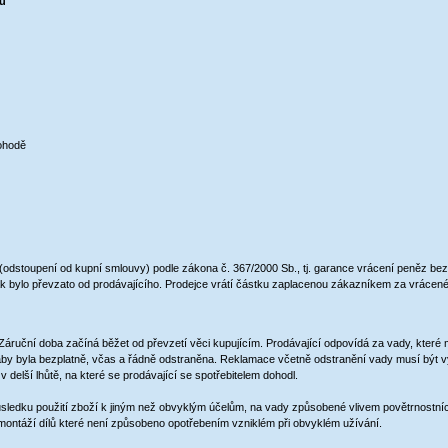
lů
dohodě
 (odstoupení od kupní smlouvy) podle zákona č. 367/2000 Sb., tj. garance vrácení peněz be
jak bylo převzato od prodávajícího. Prodejce vrátí částku zaplacenou zákazníkem za vrácen
áruční doba začíná běžet od převzetí věci kupujícím. Prodávající odpovídá za vady, které m
, aby byla bezplatně, včas a řádně odstraněna. Reklamace včetně odstranění vady musí být 
 delší lhůtě, na které se prodávající se spotřebitelem dohodl.
sledku použití zboží k jiným než obvyklým účelům, na vady způsobené vlivem povětrnostn
ontáží dílů které není způsobeno opotřebením vzniklém při obvyklém užívání.