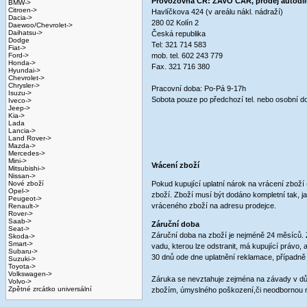
Provozovna ČR: ZAVO CAR, prodej autodí
BMW->
Citroen->
Havlíčkova 424 (v areálu nákl. nádraží)
Dacia->
280 02 Kolín 2
Daewoo/Chevrolet->
Daihatsu->
Česká republika
Dodge
Tel: 321 714 583
Fiat->
Ford->
mob. tel. 602 243 779
Honda->
Fax. 321 716 380
Hyundai->
Chevrolet->
Chrysler->
Pracovní doba: Po-Pá 9-17h
Isuzu->
Sobota pouze po předchozí tel. nebo osobní 
Iveco->
Jeep->
Kia->
Lada
Lancia->
Land Rover->
Mazda->
Mercedes->
Mini->
Vrácení zboží
Mitsubishi->
Nissan->
Nové zboží
Pokud kupující uplatní nárok na vrácení zboží
Opel->
zboží. Zboží musí být dodáno kompletní tak, 
Peugeot->
vráceného zboží na adresu prodejce.
Renault->
Rover->
Saab->
Záruční doba
Seat->
Záruční doba na zboží je nejméně 24 měsíců. Z
Skoda->
Smart->
vadu, kterou lze odstranit, má kupující právo
Subaru->
30 dnů ode dne uplatnění reklamace, případně v
Suzuki->
Toyota->
Volkswagen->
Záruka se nevztahuje zejména na závady v dů
Volvo->
Zpětné zrcátko universální
zbožím, úmyslného poškození,či neodbornou m