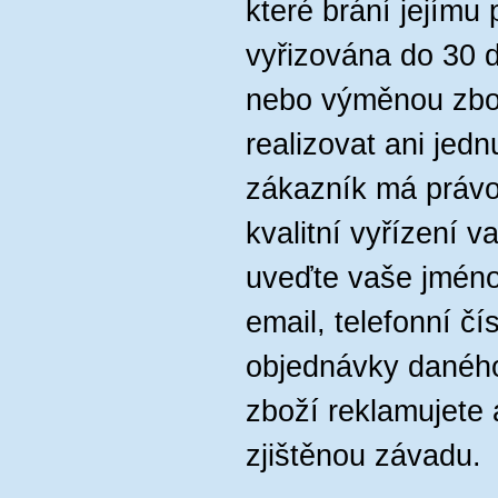
které brání jejímu
vyřizována do 30 
nebo výměnou zbo
realizovat ani jed
zákazník má právo
kvalitní vyřízení v
uveďte vaše jméno
email, telefonní čís
objednávky daného
zboží reklamujete a
zjištěnou závadu.