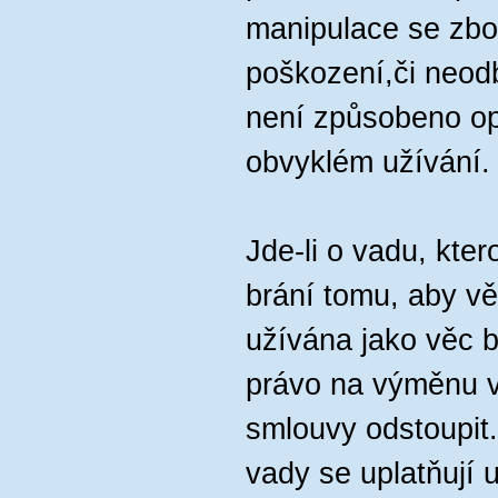
manipulace se zb
poškození,či neod
není způsobeno op
obvyklém užívání.
Jde-li o vadu, kter
brání tomu, aby v
užívána jako věc b
právo na výměnu v
smlouvy odstoupit
vady se uplatňují 