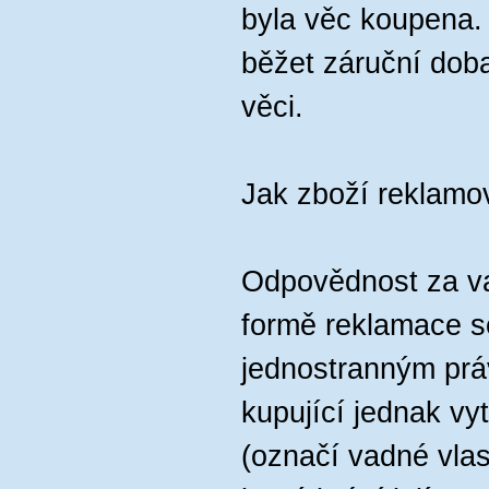
byla věc koupena.
běžet záruční dob
věci.
Jak zboží reklamo
Odpovědnost za va
formě reklamace s
jednostranným pr
kupující jednak vy
(označí vadné vlast