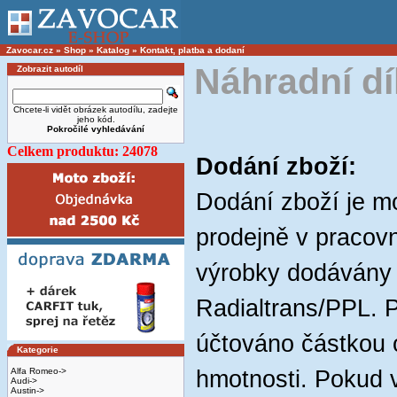
Zavocar.cz
»
Shop
»
Katalog
»
Kontakt, platba a dodaní
Náhradní díl
Zobrazit autodíl
Chcete-li vidět obrázek autodílu, zadejte
jeho kód.
Pokročilé vyhledávání
Celkem produktu: 24078
Dodání zboží:
Dodání zboží je 
prodejně v pracov
výrobky dodávány
Radialtrans/PPL. P
účtováno částkou 
Kategorie
Alfa Romeo->
hmotnosti. Pokud 
Audi->
Austin->