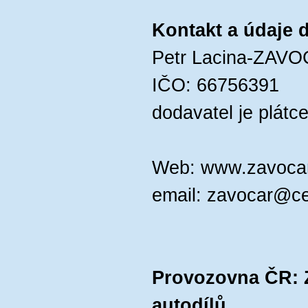
Kontakt a údaje 
Petr Lacina-ZAV
IČO: 66756391
dodavatel je plát
Web: www.zavocar
email: zavocar@c
Provozovna ČR: 
autodílů