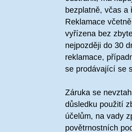
bezplatně, včas a
Reklamace včetně 
vyřízena bez zbyt
nejpozději do 30 d
reklamace, případn
se prodávající se 
Záruka se nevztah
důsledku použití z
účelům, na vady z
povětrnostních po