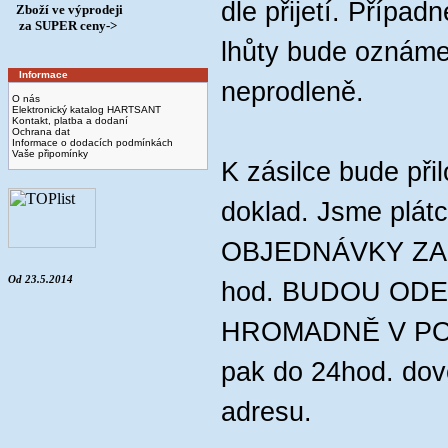
dle přijetí. Případ
Zboží ve výprodeji
­ za SUPER ceny->
lhůty bude oznáme
Informace
neprodleně.
O nás
Elektronický katalog HARTSANT
Kontakt, platba a dodaní
Ochrana dat
Informace o dodacích podmínkách
Vaše připomínky
K zásilce bude při
doklad. Jsme plát
OBJEDNÁVKY ZA
Od 23.5.2014
hod. BUDOU ODE
HROMADNĚ V PON
pak do 24hod. dov
adresu.