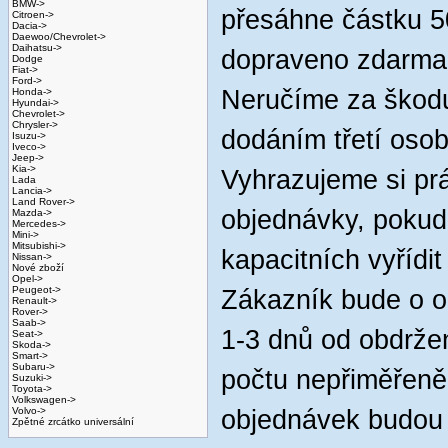
BMW->
přesáhne částku 
Citroen->
Dacia->
Daewoo/Chevrolet->
Daihatsu->
dopraveno zdarma
Dodge
Fiat->
Ford->
Neručíme za škod
Honda->
Hyundai->
Chevrolet->
Chrysler->
dodáním třetí osob
Isuzu->
Iveco->
Jeep->
Kia->
Vyhrazujeme si pr
Lada
Lancia->
Land Rover->
objednávky, pokud
Mazda->
Mercedes->
Mini->
Mitsubishi->
kapacitních vyřídi
Nissan->
Nové zboží
Opel->
Peugeot->
Zákazník bude o o
Renault->
Rover->
Saab->
1-3 dnů od obdrže
Seat->
Skoda->
Smart->
Subaru->
počtu nepřiměřeně
Suzuki->
Toyota->
Volkswagen->
Volvo->
objednávek budou 
Zpětné zrcátko universální