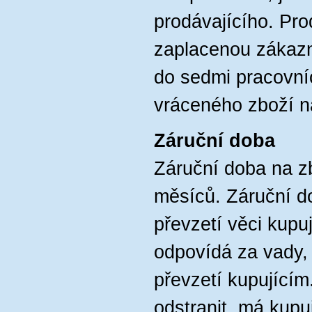
prodávajícího. Pro
zaplacenou zákaz
do sedmi pracovní
vráceného zboží n
Záruční doba
Záruční doba na z
měsíců. Záruční d
převzetí věci kupu
odpovídá za vady,
převzetí kupujícím.
odstranit, má kupu