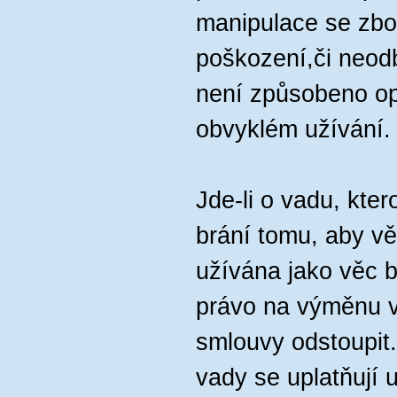
manipulace se zb
poškození,či neod
není způsobeno op
obvyklém užívání.
Jde-li o vadu, kter
brání tomu, aby v
užívána jako věc b
právo na výměnu v
smlouvy odstoupit
vady se uplatňují 