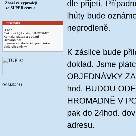
dle přijetí. Případ
Zboží ve výprodeji
­ za SUPER ceny->
lhůty bude oznáme
Informace
neprodleně.
O nás
Elektronický katalog HARTSANT
Kontakt, platba a dodaní
Ochrana dat
Informace o dodacích podmínkách
Vaše připomínky
K zásilce bude při
doklad. Jsme plát
OBJEDNÁVKY ZA
Od 23.5.2014
hod. BUDOU ODE
HROMADNĚ V PON
pak do 24hod. dov
adresu.