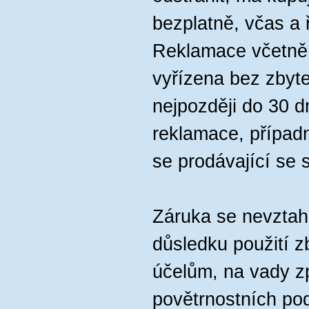
bezplatně, včas a
Reklamace včetně 
vyřízena bez zbyt
nejpozději do 30 d
reklamace, případn
se prodávající se 
Záruka se nevztah
důsledku použití z
účelům, na vady z
povětrnostních po