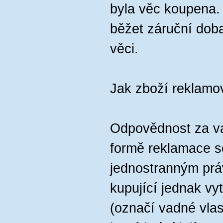
byla věc koupena.
běžet záruční dob
věci.
Jak zboží reklamo
Odpovědnost za va
formě reklamace s
jednostranným pr
kupující jednak vy
(označí vadné vlast