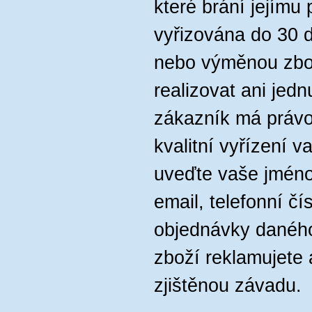
které brání jejímu
vyřizována do 30 
nebo výměnou zbo
realizovat ani jed
zákazník má právo
kvalitní vyřízení v
uveďte vaše jméno
email, telefonní čís
objednávky daného
zboží reklamujete a
zjištěnou závadu.