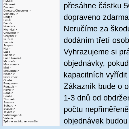
BMW->
přesáhne částku 
Citroen->
Dacia->
Daewoo/Chevrolet->
Daihatsu->
dopraveno zdarma
Dodge
Fiat->
Ford->
Neručíme za škod
Honda->
Hyundai->
Chevrolet->
Chrysler->
dodáním třetí osob
Isuzu->
Iveco->
Jeep->
Kia->
Vyhrazujeme si pr
Lada
Lancia->
Land Rover->
objednávky, pokud
Mazda->
Mercedes->
Mini->
Mitsubishi->
kapacitních vyřídi
Nissan->
Nové zboží
Opel->
Peugeot->
Zákazník bude o o
Renault->
Rover->
Saab->
1-3 dnů od obdrže
Seat->
Skoda->
Smart->
Subaru->
počtu nepřiměřeně
Suzuki->
Toyota->
Volkswagen->
Volvo->
objednávek budou 
Zpětné zrcátko universální