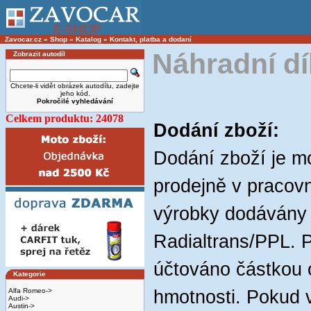
Zavocar.cz
»
Shop
»
Katalog
»
Kontakt, platba a dodaní
Náhradní díl
Zobrazit autodíl
Chcete-li vidět obrázek autodílu, zadejte
jeho kód.
Pokročilé vyhledávání
Celkem produktu: 24078
Dodání zboží:
Dodání zboží je 
prodejně v pracov
výrobky dodávány
Radialtrans/PPL. P
účtováno částkou 
Kategorie
Alfa Romeo->
hmotnosti. Pokud 
Audi->
Austin->