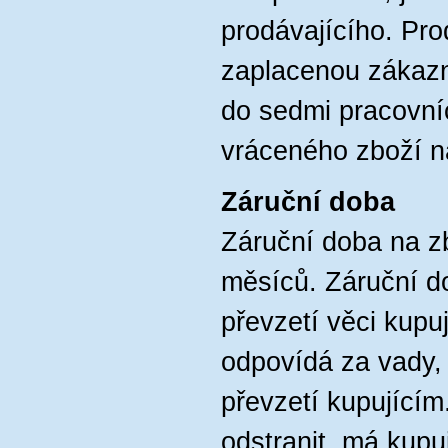
prodávajícího. Pro
zaplacenou zákaz
do sedmi pracovní
vráceného zboží n
Záruční doba
Záruční doba na z
měsíců. Záruční d
převzetí věci kupu
odpovídá za vady,
převzetí kupujícím.
odstranit, má kupu