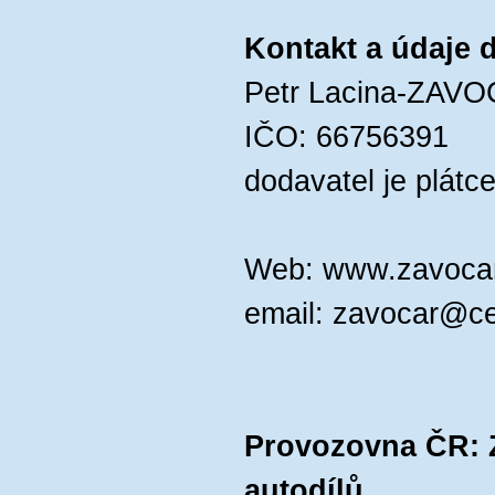
Kontakt a údaje 
Petr Lacina-ZAV
IČO: 66756391
dodavatel je plát
Web: www.zavocar
email: zavocar@c
Provozovna ČR: 
autodílů