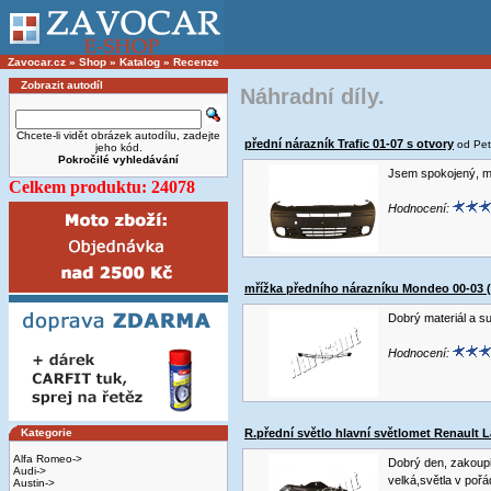
Zavocar.cz
»
Shop
»
Katalog
»
Recenze
Zobrazit autodíl
Náhradní díly.
Chcete-li vidět obrázek autodílu, zadejte
přední nárazník Trafic 01-07 s otvory
od Pet
jeho kód.
Pokročilé vyhledávání
Jsem spokojený, můž
Celkem produktu: 24078
Hodnocení:
mřížka předního nárazníku Mondeo 00-03 (
Dobrý materiál a sup
Hodnocení:
Kategorie
R.přední světlo hlavní světlomet Renault 
Alfa Romeo->
Dobrý den, zakoup
Audi->
velká,světla v poř
Austin->