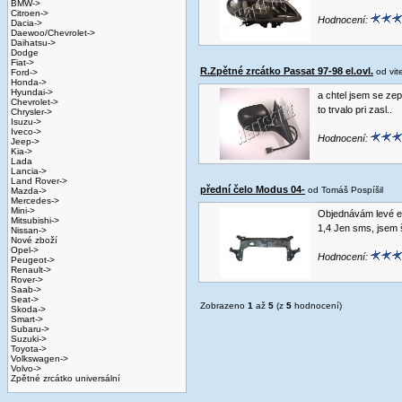
BMW->
Citroen->
Hodnocení:
Dacia->
Daewoo/Chevrolet->
Daihatsu->
Dodge
Fiat->
R.Zpětné zrcátko Passat 97-98 el.ovl.
od vi
Ford->
Honda->
Hyundai->
a chtel jsem se zep
Chevrolet->
to trvalo pri zasl..
Chrysler->
Isuzu->
Iveco->
Hodnocení:
Jeep->
Kia->
Lada
Lancia->
Land Rover->
přední čelo Modus 04-
od Tomáš Pospíšil
Mazda->
Mercedes->
Mini->
Objednávám levé el
Mitsubishi->
1,4 Jen sms, jsem 
Nissan->
Nové zboží
Opel->
Hodnocení:
Peugeot->
Renault->
Rover->
Saab->
Seat->
Zobrazeno
1
až
5
(z
5
hodnocení)
Skoda->
Smart->
Subaru->
Suzuki->
Toyota->
Volkswagen->
Volvo->
Zpětné zrcátko universální