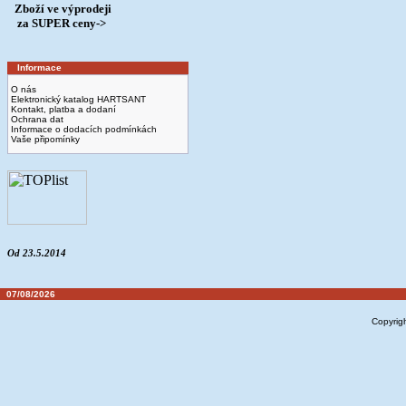
Zboží ve výprodeji
­ za SUPER ceny->
Informace
O nás
Elektronický katalog HARTSANT
Kontakt, platba a dodaní
Ochrana dat
Informace o dodacích podmínkách
Vaše připomínky
Od 23.5.2014
07/08/2026
Copyrig