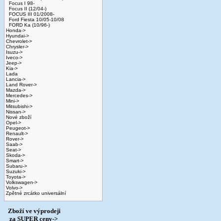
Focus I 98-
Focus II (12/04-)
FOCUS III 01/2008-
Ford Fiesta 10/05-10/08
FORD Ka (10/96-)
Honda->
Hyundai->
Chevrolet->
Chrysler->
Isuzu->
Iveco->
Jeep->
Kia->
Lada
Lancia->
Land Rover->
Mazda->
Mercedes->
Mini->
Mitsubishi->
Nissan->
Nové zboží
Opel->
Peugeot->
Renault->
Rover->
Saab->
Seat->
Skoda->
Smart->
Subaru->
Suzuki->
Toyota->
Volkswagen->
Volvo->
Zpětné zrcátko universální
Zboží ve výprodeji
­ za SUPER ceny->