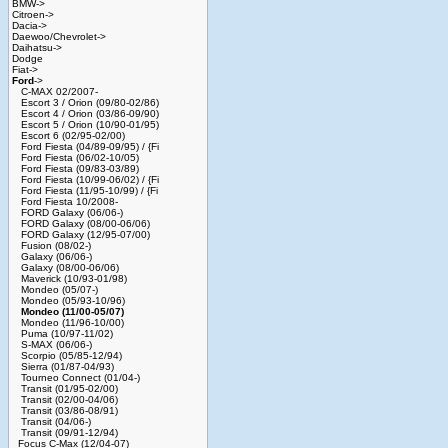
BMW->
Citroen->
Dacia->
Daewoo/Chevrolet->
Daihatsu->
Dodge
Fiat->
Ford
->
C-MAX 02/2007-
Escort 3 / Orion (09/80-02/86)
Escort 4 / Orion (03/86-09/90)
Escort 5 / Orion (10/90-01/95)
Escort 6 (02/95-02/00)
Ford Fiesta (04/89-09/95) / {Fi
Ford Fiesta (06/02-10/05)
Ford Fiesta (09/83-03/89)
Ford Fiesta (10/99-06/02) / {Fi
Ford Fiesta (11/95-10/99) / {Fi
Ford Fiesta 10/2008-
FORD Galaxy (06/06-)
FORD Galaxy (08/00-06/06)
FORD Galaxy (12/95-07/00)
Fusion (08/02-)
Galaxy (06/06-)
Galaxy (08/00-06/06)
Maverick (10/93-01/98)
Mondeo (05/07-)
Mondeo (05/93-10/96)
Mondeo (11/00-05/07)
Mondeo (11/96-10/00)
Puma (10/97-11/02)
S-MAX (06/06-)
Scorpio (05/85-12/94)
Sierra (01/87-04/93)
Tourneo Connect (01/04-)
Transit (01/95-02/00)
Transit (02/00-04/06)
Transit (03/86-08/91)
Transit (04/06-)
Transit (09/91-12/94)
Focus C-Max (12/04-07)