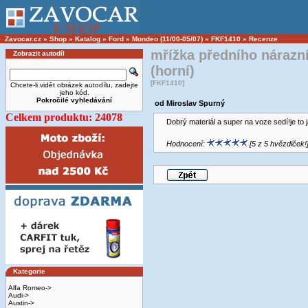
Zavocar.cz
»
Shop
»
Katalog
»
Ford
»
Mondeo (11/00-05/07)
»
FKF1410
»
Recenze
mřížka předního nárazn
Zobrazit autodíl
(horní)
[FKF1410]
Chcete-li vidět obrázek autodílu, zadejte
jeho kód.
Pokročilé vyhledávání
od Miroslav Spurný
Celkem produktu: 24078
Dobrý materiál a super na voze sedí!je to ja
Hodnocení:
[5 z 5 hvězdiček!
Kategorie
Alfa Romeo->
Audi->
Austin->