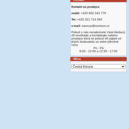
Kontakt na prodejce
mobil:
+420 602 243 779
Tel.:
+420 321 714 583
e-mail:
zavocar@centrum.cz
Pokud u nás nenaleznete Vámi hledaný
díl neváhejte a kontaktujte našeho
prodejce který se pokusí díl zajistit od
jiných dodavatelu za velmi výhodné
ceny.
Po - Pá
8:00 - 12:00 a 12:30 - 17:00
Měna