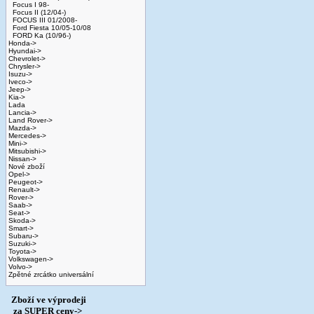
Focus I 98-
Focus II (12/04-)
FOCUS III 01/2008-
Ford Fiesta 10/05-10/08
FORD Ka (10/96-)
Honda->
Hyundai->
Chevrolet->
Chrysler->
Isuzu->
Iveco->
Jeep->
Kia->
Lada
Lancia->
Land Rover->
Mazda->
Mercedes->
Mini->
Mitsubishi->
Nissan->
Nové zboží
Opel->
Peugeot->
Renault->
Rover->
Saab->
Seat->
Skoda->
Smart->
Subaru->
Suzuki->
Toyota->
Volkswagen->
Volvo->
Zpětné zrcátko universální
Zboží ve výprodeji
­ za SUPER ceny->