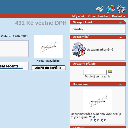
Můj účet
|
Obsah košíku
|
Pokladna
431 Kč včetně DPH
Nákupní košík
..prázdný
Přidáno: 19/07/2011
Upozornění
Upozornit při změně
Kliknutím zvětšíte
Upozorni přátele
Podívej se na tohle
Hodnocení
Dobrý materiál a super na voze sedí!je
to jak original !!! M ..
Kontakt