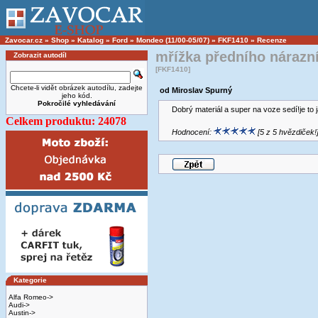
Zavocar.cz
»
Shop
»
Katalog
»
Ford
»
Mondeo (11/00-05/07)
»
FKF1410
»
Recenze
mřížka předního nárazn
Zobrazit autodíl
[FKF1410]
Chcete-li vidět obrázek autodílu, zadejte
od Miroslav Spurný
jeho kód.
Pokročilé vyhledávání
Dobrý materiál a super na voze sedí!je to ja
Celkem produktu: 24078
Hodnocení:
[5 z 5 hvězdiček!
Kategorie
Alfa Romeo->
Audi->
Austin->