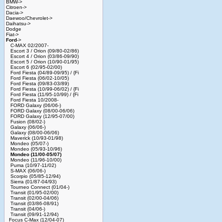
BMW->
Citroen->
Dacia->
Daewoo/Chevrolet->
Daihatsu->
Dodge
Fiat->
Ford
->
C-MAX 02/2007-
Escort 3 / Orion (09/80-02/86)
Escort 4 / Orion (03/86-09/90)
Escort 5 / Orion (10/90-01/95)
Escort 6 (02/95-02/00)
Ford Fiesta (04/89-09/95) / {Fi
Ford Fiesta (06/02-10/05)
Ford Fiesta (09/83-03/89)
Ford Fiesta (10/99-06/02) / {Fi
Ford Fiesta (11/95-10/99) / {Fi
Ford Fiesta 10/2008-
FORD Galaxy (06/06-)
FORD Galaxy (08/00-06/06)
FORD Galaxy (12/95-07/00)
Fusion (08/02-)
Galaxy (06/06-)
Galaxy (08/00-06/06)
Maverick (10/93-01/98)
Mondeo (05/07-)
Mondeo (05/93-10/96)
Mondeo (11/00-05/07)
Mondeo (11/96-10/00)
Puma (10/97-11/02)
S-MAX (06/06-)
Scorpio (05/85-12/94)
Sierra (01/87-04/93)
Tourneo Connect (01/04-)
Transit (01/95-02/00)
Transit (02/00-04/06)
Transit (03/86-08/91)
Transit (04/06-)
Transit (09/91-12/94)
Focus C-Max (12/04-07)