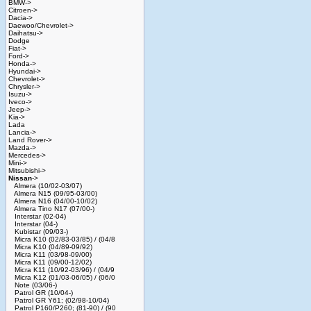
BMW->
Citroen->
Dacia->
Daewoo/Chevrolet->
Daihatsu->
Dodge
Fiat->
Ford->
Honda->
Hyundai->
Chevrolet->
Chrysler->
Isuzu->
Iveco->
Jeep->
Kia->
Lada
Lancia->
Land Rover->
Mazda->
Mercedes->
Mini->
Mitsubishi->
Nissan
->
Almera (10/02-03/07)
Almera N15 (09/95-03/00)
Almera N16 (04/00-10/02)
Almera Tino N17 (07/00-)
Interstar (02-04)
Interstar (04-)
Kubistar (09/03-)
Micra K10 (02/83-03/85) / (04/8
Micra K10 (04/89-09/92)
Micra K11 (03/98-09/00)
Micra K11 (09/00-12/02)
Micra K11 (10/92-03/96) / (04/9
Micra K12 (01/03-06/05) / (06/0
Note (03/06-)
Patrol GR (10/04-)
Patrol GR Y61; (02/98-10/04)
Patrol P160/P260; (81-90) / (90