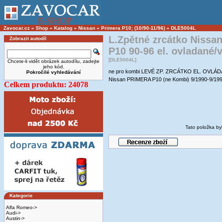
Zavocar.cz
»
Shop
»
Katalog
»
Nissan
»
Primera P10; (10/90-11/96)
»
DLE5004L
L.Zpětné zrcátko Niss
Zobrazit autodíl
P10 90-96 el. ovladané/
[DLE5004L]
Chcete-li vidět obrázek autodílu, zadejte
jeho kód.
ne pro kombi LEVÉ ZP. ZRCÁTKO EL. OVLÁDA
Pokročilé vyhledávání
Nissan PRIMERA P10 (ne Kombi) 9/1990-9/19
Celkem produktu: 24078
Tato položka by
Kategorie
Alfa Romeo->
Audi->
Austin->