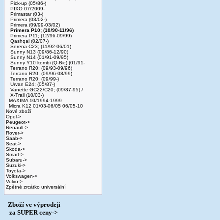
Pick-up (05/86-)
PIXO 07/2009-
Primastar (03-)
Primera (03/02-)
Primera (09/99-03/02)
Primera P10; (10/90-11/96)
Primera P11; (12/96-09/99)
Qashqai (02/07-)
Serena C23; (11/92-06/01)
Sunny N13 (09/86-12/90)
Sunny N14 (01/91-09/95)
Sunny Y10 kombi (Q-Bic) (01/91-
Terrano R20; (09/93-09/96)
Terrano R20; (09/96-08/99)
Terrano R20; (09/99-)
Urvan E24; (05/87-)
Vanette GC22/C20; (09/87-95) /
X-Trail (10/03-)
MAXIMA 10/1994-1999
Micra K12 01/03-06/05 06/05-10
Nové zboží
Opel->
Peugeot->
Renault->
Rover->
Saab->
Seat->
Skoda->
Smart->
Subaru->
Suzuki->
Toyota->
Volkswagen->
Volvo->
Zpětné zrcátko universální
Zboží ve výprodeji
­ za SUPER ceny->