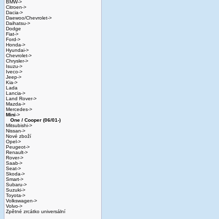
BMW->
Citroen->
Dacia->
Daewoo/Chevrolet->
Daihatsu->
Dodge
Fiat->
Ford->
Honda->
Hyundai->
Chevrolet->
Chrysler->
Isuzu->
Iveco->
Jeep->
Kia->
Lada
Lancia->
Land Rover->
Mazda->
Mercedes->
Mini
->
One / Cooper (06/01-)
Mitsubishi->
Nissan->
Nové zboží
Opel->
Peugeot->
Renault->
Rover->
Saab->
Seat->
Skoda->
Smart->
Subaru->
Suzuki->
Toyota->
Volkswagen->
Volvo->
Zpětné zrcátko universální