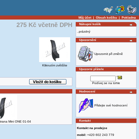
Můj účet
|
Obsah košíku
|
Pokladna
275 Kč včetně DPH
Nákupní košík
..prázdný
Upozornění
Upozornit při změně
Kliknutím zvětšíte
Upozorni přátele
Podívej se na tohle
Hodnocení
Přidejte své hodnocení
Kontakt
strana Mini ONE 01-04
Kontakt na prodejce
mobil:
+420 602 243 779