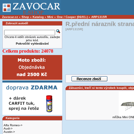
Zavocar.cz
»
Shop
»
Katalog
»
Mini
»
One / Cooper (06/01-)
»
ARP1315R
R.přední nárazník stran
Zobrazit autodíl
[ARP1315R]
Chcete-li vidět obrázek autodílu, zadejte
jeho kód.
Pokročilé vyhledávání
Celkem produktu: 24078
Zákazníci, kteří si tento výrobek koupili, obj
mřížka Mini ON
Kategorie
Alfa Romeo->
Audi->
Austin->