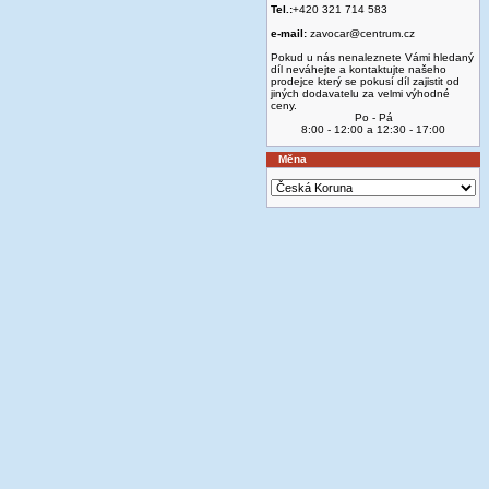
Tel.:
+420 321 714 583
e-mail:
zavocar@centrum.cz
Pokud u nás nenaleznete Vámi hledaný
díl neváhejte a kontaktujte našeho
prodejce který se pokusí díl zajistit od
jiných dodavatelu za velmi výhodné
ceny.
Po - Pá
8:00 - 12:00 a 12:30 - 17:00
Měna