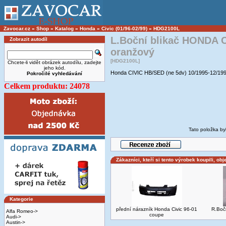
Zavocar.cz
»
Shop
»
Katalog
»
Honda
»
Civic (01/96-02/99)
»
HDG2100L
L.Boční blikač HONDA C
Zobrazit autodíl
oranžový
[HDG2100L]
Chcete-li vidět obrázek autodílu, zadejte
jeho kód.
Honda CIVIC HB/SED (ne 5dv) 10/1995-12/19
Pokročilé vyhledávání
Celkem produktu: 24078
Tato položka by
Zákazníci, kteří si tento výrobek koupili, obj
Kategorie
přední nárazník Honda Civic 96-01
R.Bočn
Alfa Romeo->
coupe
Audi->
Austin->