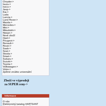
Chrysler->
Isuzu->
Iveco->
Jeep->
Kia->
Lada
Lancia->
Land Rover->
Mazda->
Mercedes->
Mini->
Mitsubishi->
Nissan->
Nové zboží
Opel->
Peugeot->
Renault->
Rover->
Saab->
Seat->
Skoda->
Smart->
Subaru->
Suzuki->
Toyota->
Volkswagen->
Volvo->
Zpětné zrcátko universální
Zboží ve výprodeji
­ za SUPER ceny->
Informace
O nás
Elektronický katalog HARTSANT