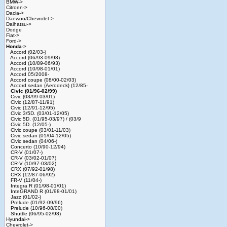
BMW->
Citroen->
Dacia->
Daewoo/Chevrolet->
Daihatsu->
Dodge
Fiat->
Ford->
Honda
->
Accord (02/03-)
Accord (06/93-09/98)
Accord (10/89-06/93)
Accord (10/98-01/01)
Accord 05/2008-
Accord coupe (08/00-02/03)
Accord sedan {Aerodeck} (12/85-
Civic (01/96-02/99)
Civic (03/99-03/01)
Civic (12/87-11/91)
Civic (12/91-12/95)
Civic 3/5D. (03/01-12/05)
Civic 5D. (01/95-03/97) / (03/9
Civic 5D. (12/05-)
Civic coupe (03/01-11/03)
Civic sedan (01/04-12/05)
Civic sedan (04/06-)
Concerto (10/90-12/94)
CR-V (01/07-)
CR-V (03/02-01/07)
CR-V (10/97-03/02)
CRX (07/92-01/98)
CRX (12/87-06/92)
FR-V (11/04-)
Integra R (01/98-01/01)
InteGRAND R (01/98-01/01)
Jazz (01/02-)
Prelude (01/92-09/96)
Prelude (10/96-08/00)
Shuttle (06/95-02/98)
Hyundai->
Chevrolet->