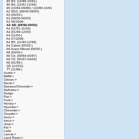
80 B3; (10/86-10/91)
80 B4; (11/91-12/94)
90 (10/84-09/86) / (10/86-10/91
A2 W10; (08/00-08/05)
A3 (06/03-)
A3 (09/00-06/03)
A3 06/2008-
A3 AB; (08/96-09/00)
A4 (01/01-11/04)
A4 (01/99-12/00)
A4 (11/04-)
A4 07/2008-
A4 B5; (11/94-12/98)
A4 Cabrio (05/02-)
A6 Avant Allroad (06/00-)
A6 (04/04-)
A6 C4; (09/94-04/97)
A6 C5; (05/97-04/04)
A8 (01/99-)
Q5 11/2011-
TT (11/98-)
Austin->
BMW->
Citroen->
Dacia->
Daewoo/Chevrolet->
Daihatsu->
Dodge
Fiat->
Ford->
Honda->
Hyundai->
Chevrolet->
Chrysler->
Isuzu->
Iveco->
Jeep->
Kia->
Lada
Lancia->
Land Rover->