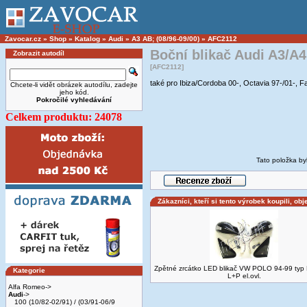
Zavocar.cz
»
Shop
»
Katalog
»
Audi
»
A3 AB; (08/96-09/00)
»
AFC2112
Boční blikač Audi A3/A
Zobrazit autodíl
[AFC2112]
také pro Ibiza/Cordoba 00-, Octavia 97-/01-, F
Chcete-li vidět obrázek autodílu, zadejte
jeho kód.
Pokročilé vyhledávání
Celkem produktu: 24078
Tato položka by
Zákazníci, kteří si tento výrobek koupili, obj
Zpětné zrcátko LED blikač VW POLO 94-99 typ
Kategorie
L+P el.ovl.
Alfa Romeo->
Audi
->
100 (10/82-02/91) / (03/91-06/9