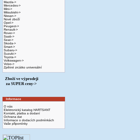
Mazda->
Mercedes->
Mini->
Mitsubishi->
Nissan->
Nové zboží
Opel->
Peugeot->
Renault->
Rover->
Saab->
Seat->
Skoda->
Smart->
Subaru->
Suzuki->
Toyota->
Volkswagen->
Volvo->
Zpětné zrcátko universální
Zboží ve výprodeji
­ za SUPER ceny->
Informace
O nás
Elektronický katalog HARTSANT
Kontakt, platba a dodaní
Ochrana dat
Informace o dodacích podmínkách
Vaše připomínky