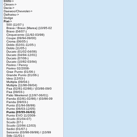
BMW->
Citroen->
Dacia->
Daewoo/Chevrolet->
Daihatsu->
Dodge
Fiat
->
500 (11/07-)
Brava / Bravo {Marea} (10/95-02
Bravo (04/07-)
Cinquecento (11/92-03/98)
Coupe (09/94-09/00)
Croma (06/05-)
Doblo (02/01-11/05-)
Doblo (11/05-)
Ducato (01/02-04/06)
Ducato (04/94-12/01)
Ducato (07/06-)
Ducato (10/82-03/94)
Fiorino / Penny
Fiorino 02/2008-
Grae Punto (01/06-)
Grande Punto (01/06-)
Idea (12/03-)
Multipla (09/04-)
Multipla (11/98-09/04)
Paa (02/81-02/86) / (03/86-09/0
Paa (09/03-)
Palio Weekend (12/97-06/01)
Panda (02/81-02/86) / (03/86-09
Panda (09/03-)
Punto (01/94-08/99)
Punto (06/03-12/05)
Punto (09/99-06/03)
Punto EVO 11/2009-
Scudo (01/04-07)
Scudo (07-)
Scudo (10/94-12/03)
Sedici (01/07-)
Seicento (03/98-09/99) / (10/99
Stilo (11/01-)