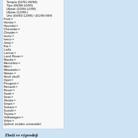
Tempra (02/91-09/96)
Tipo (06/88-10/95)
Ulysse (10/94-11/99)
Ulysse (12/99-)
Uno (04/83-12/89) / (01/90-09/9
Ford->
Honda->
Hyundai->
Chevrolet->
Chrysler->
Isuzu->
Iveco->
Jeep->
Kia->
Lada
Lancia->
Land Rover->
Mazda->
Mercedes->
Mini->
Mitsubishi->
Nissan->
Nové zboží
Opel->
Peugeot->
Renault->
Rover->
Saab->
Seat->
Skoda->
Smart->
Subaru->
Suzuki->
Toyota->
Volkswagen->
Volvo->
Zpětné zrcátko universální
Zboží ve výprodeji