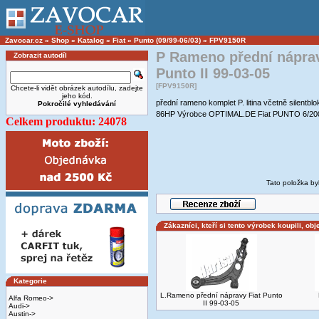
Zavocar.cz
»
Shop
»
Katalog
»
Fiat
»
Punto (09/99-06/03)
»
FPV9150R
P Rameno přední náprav
Zobrazit autodíl
Punto II 99-03-05
[FPV9150R]
Chcete-li vidět obrázek autodílu, zadejte
jeho kód.
přední rameno komplet P. litina včetně silentb
Pokročilé vyhledávání
86HP Výrobce OPTIMAL.DE Fiat PUNTO 6/200
Celkem produktu: 24078
Tato položka by
Zákazníci, kteří si tento výrobek koupili, obj
Kategorie
L.Rameno přední nápravy Fiat Punto
Alfa Romeo->
II 99-03-05
Audi->
Austin->