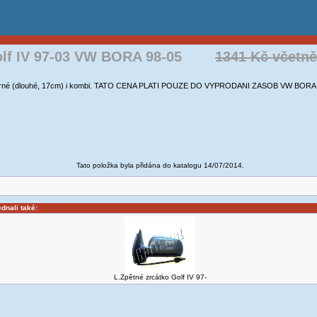
lf IV 97-03 VW BORA 98-05
1341 Kč včetn
ky černé (dlouhé, 17cm) i kombi. TATO CENA PLATI POUZE DO VYPRODANI ZASOB VW BOR
Tato položka byla přidána do katalogu 14/07/2014.
ednali také:
L.Zpětné zrcátko Golf IV 97-