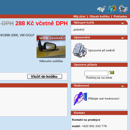
Můj účet
|
Obsah košíku
|
Pokladna
ě DPH
288 Kč včetně DPH
Nákupní košík
..prázdný
A 9/1998-2005, VW GOLF
Upozornění
Upozornit při změně
Kliknutím zvětšíte
Upozorni přátele
Podívej se na tohle
Hodnocení
Přidejte své hodnocení
Kontakt
Kontakt na prodejce
mobil:
+420 602 243 779