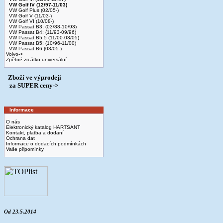
VW Golf IV (12/97-11/03)
VW Golf Plus (02/05-)
VW Golf V (11/03-)
VW Golf VI (10/08-)
VW Passat B3; (03/88-10/93)
VW Passat B4; (11/93-09/96)
VW Passat B5.5 (11/00-03/05)
VW Passat B5; (10/96-11/00)
VW Passat B6 (03/05-)
Volvo->
Zpětné zrcátko universální
Zboží ve výprodeji
­ za SUPER ceny->
Informace
O nás
Elektronický katalog HARTSANT
Kontakt, platba a dodaní
Ochrana dat
Informace o dodacích podmínkách
Vaše připomínky
Od 23.5.2014