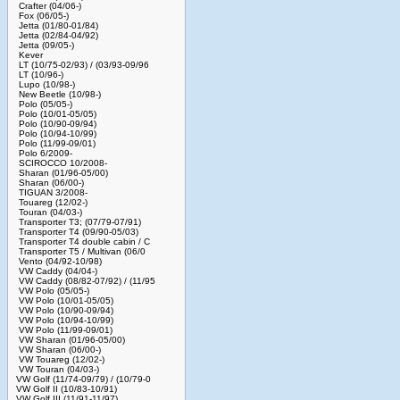
Crafter (04/06-)
Fox (06/05-)
Jetta (01/80-01/84)
Jetta (02/84-04/92)
Jetta (09/05-)
Kever
LT (10/75-02/93) / (03/93-09/96
LT (10/96-)
Lupo (10/98-)
New Beetle (10/98-)
Polo (05/05-)
Polo (10/01-05/05)
Polo (10/90-09/94)
Polo (10/94-10/99)
Polo (11/99-09/01)
Polo 6/2009-
SCIROCCO 10/2008-
Sharan (01/96-05/00)
Sharan (06/00-)
TIGUAN 3/2008-
Touareg (12/02-)
Touran (04/03-)
Transporter T3; (07/79-07/91)
Transporter T4 (09/90-05/03)
Transporter T4 double cabin / C
Transporter T5 / Multivan (06/0
Vento (04/92-10/98)
VW Caddy (04/04-)
VW Caddy (08/82-07/92) / (11/95
VW Polo (05/05-)
VW Polo (10/01-05/05)
VW Polo (10/90-09/94)
VW Polo (10/94-10/99)
VW Polo (11/99-09/01)
VW Sharan (01/96-05/00)
VW Sharan (06/00-)
VW Touareg (12/02-)
VW Touran (04/03-)
VW Golf (11/74-09/79) / (10/79-0
VW Golf II (10/83-10/91)
VW Golf III (11/91-11/97)