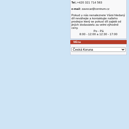
Tel.:
+420 321 714 583
e-mail:
zavocar@centrum.cz
Pokud u nás nenaleznete Vámi hledaný
díl neváhejte a kontaktujte našeho
prodejce který se pokusí díl zajistit od
jiných dodavatelu za velmi výhodné
ceny.
Po - Pá
8:00 - 12:00 a 12:30 - 17:00
Měna