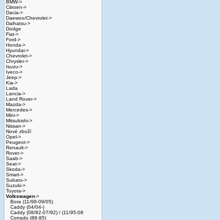
BMW->
Citroen->
Dacia->
Daewoo/Chevrolet->
Daihatsu->
Dodge
Fiat->
Ford->
Honda->
Hyundai->
Chevrolet->
Chrysler->
Isuzu->
Iveco->
Jeep->
Kia->
Lada
Lancia->
Land Rover->
Mazda->
Mercedes->
Mini->
Mitsubishi->
Nissan->
Nové zboží
Opel->
Peugeot->
Renault->
Rover->
Saab->
Seat->
Skoda->
Smart->
Subaru->
Suzuki->
Toyota->
Volkswagen
->
Bora (11/98-09/05)
Caddy (04/04-)
Caddy (08/82-07/92) / (11/95-08
Corrado (88-95)