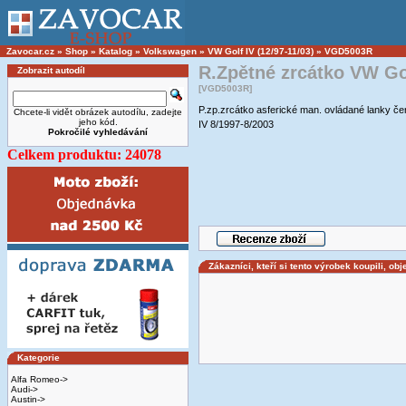
Zavocar.cz
»
Shop
»
Katalog
»
Volkswagen
»
VW Golf IV (12/97-11/03)
»
VGD5003R
R.Zpětné zrcátko VW Go
Zobrazit autodíl
[VGD5003R]
P.zp.zrcátko asferické man. ovládané lan
Chcete-li vidět obrázek autodílu, zadejte
jeho kód.
IV 8/1997-8/2003
Pokročilé vyhledávání
Celkem produktu: 24078
Zákazníci, kteří si tento výrobek koupili, obj
Kategorie
Alfa Romeo->
Audi->
Austin->