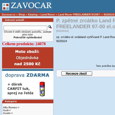
Zavocar.cz
»
Shop
»
Katalog
»
Land Rover
»
Land Rover FREELANDER 9/1997-
»
9026024
P. zpětné zrcátko Land 
Zobrazit autodíl
FREELANDER 97-00 el.o
[9026024]
Chcete-li vidět obrázek autodílu, zadejte
jeho kód.
zp. zrcátko el. ovládané vyhřívané P. Land
Pokročilé vyhledávání
9025024
Celkem produktu: 24078
Tato položka by
Kategorie
Alfa Romeo->
Audi->
Austin->