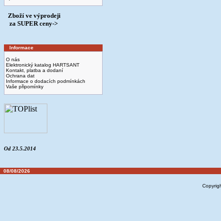
Zboží ve výprodeji
­ za SUPER ceny->
Informace
O nás
Elektronický katalog HARTSANT
Kontakt, platba a dodaní
Ochrana dat
Informace o dodacích podmínkách
Vaše připomínky
Od 23.5.2014
08/08/2026
Copyrig