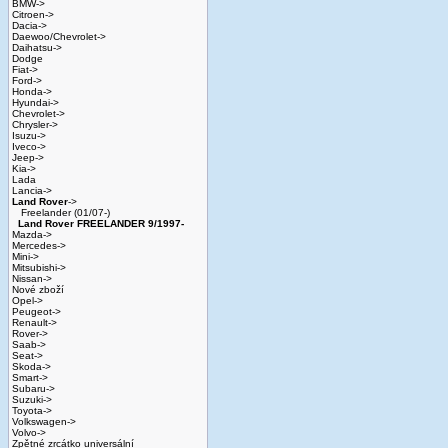
BMW->
Citroen->
Dacia->
Daewoo/Chevrolet->
Daihatsu->
Dodge
Fiat->
Ford->
Honda->
Hyundai->
Chevrolet->
Chrysler->
Isuzu->
Iveco->
Jeep->
Kia->
Lada
Lancia->
Land Rover
->
Freelander (01/07-)
Land Rover FREELANDER 9/1997-
Mazda->
Mercedes->
Mini->
Mitsubishi->
Nissan->
Nové zboží
Opel->
Peugeot->
Renault->
Rover->
Saab->
Seat->
Skoda->
Smart->
Subaru->
Suzuki->
Toyota->
Volkswagen->
Volvo->
Zpětné zrcátko universální