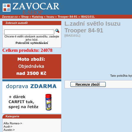
Zavocar.cz
»
Shop
»
Katalog
»
Isuzu
»
Trooper 84-91
»
IBA2101L
L.zadní světlo Isuzu
Zobrazit autodíl
Trooper 84-91
[IBA2101L]
Chcete-li vidět obrázek autodílu, zadejte
jeho kód.
Pokročilé vyhledávání
Celkem produktu: 24078
Tato položka by
Kategorie
Alfa Romeo->
Audi->
Austin->