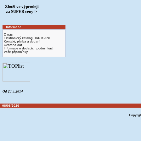
Zboží ve výprodeji
­ za SUPER ceny->
Informace
O nás
Elektronický katalog HARTSANT
Kontakt, platba a dodaní
Ochrana dat
Informace o dodacích podmínkách
Vaše připomínky
Od 23.5.2014
08/08/2026
Copyrig