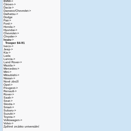
BMW->
Citroen->
Dacia->
Daewoo/Chevrolet->
Daihatsu->
Dodge
Fiat->
Ford->
Honda->
Hyundai->
Chevrolet->
Chrysler->
Isuzu
->
Trooper 84-91
Iveco->
Jeep->
Kia->
Lada
Lancia->
Land Rover->
Mazda->
Mercedes->
Mini->
Mitsubishi->
Nissan->
Nové zboží
Opel->
Peugeot->
Renault->
Rover->
Saab->
Seat->
Skoda->
Smart->
Subaru->
Suzuki->
Toyota->
Volkswagen->
Volvo->
Zpětné zrcátko universální