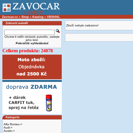
Zavocar.cz
»
Shop
»
Katalog
»
VB3006L
Zobrazit autodíl
Zboží nebylo nalezeno!
Chcete-li vidět obrázek autodílu, zadejte
jeho kód.
Pokročilé vyhledávání
Celkem produktu: 24078
Kategorie
Alfa Romeo->
Audi->
Austin->