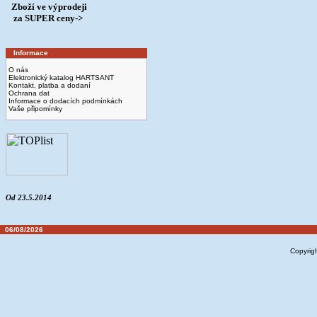
Zboží ve výprodeji
­ za SUPER ceny->
Informace
O nás
Elektronický katalog HARTSANT
Kontakt, platba a dodaní
Ochrana dat
Informace o dodacích podmínkách
Vaše připomínky
Od 23.5.2014
06/08/2026
Copyrig