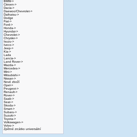
BMW->
Citroen->
Dacia->
Daewoo/Chevrolet->
Daihatsu->
Dodge
Fiat->
Ford->
Honda->
Hyundai->
Chevrolet->
Chrysler->
Isuzu->
Iveco->
Jeep->
Kia->
Lada
Lancia->
Land Rover->
Mazda->
Mercedes->
Mini->
Mitsubishi->
Nissan->
Nové zboží
Opel->
Peugeot->
Renault->
Rover->
Saab->
Seat->
Skoda->
Smart->
Subaru->
Suzuki->
Toyota->
Volkswagen->
Volvo->
Zpětné zrcátko universální