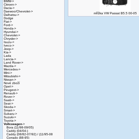
BMW->
Citroen->
Dacia->
Daewoo/Chevrolet->
mřížka VW Passat B5.5 00-05
Daihatsu->
Dodge
Fiat->
Ford->
Honda->
Hyundai->
Chevrolet->
Chrysler->
Isuzu->
Iveco->
Jeep->
Kia->
Lada
Lancia->
Land Rover->
Mazda->
Mercedes->
Mini->
Mitsubishi->
Nissan->
Nové zboží
Opel->
Peugeot->
Renault->
Rover->
Saab->
Seat->
Skoda->
Smart->
Subaru->
Suzuki->
Toyota->
Volkswagen
->
Bora (11/98-09/05)
Caddy (04/04-)
Caddy (08/82-07/92) / (11/95-08
Corrado (88-95)