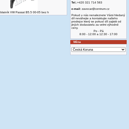
Tel.:
+420 321 714 583
e-mail:
zavocar@centrum.cz
.blatník VW Passat B5.5 00-05 bez h
Pokud u nás nenaleznete Vámi hledaný
díl neváhejte a kontaktujte našeho
prodejce který se pokusí díl zajistit od
jiných dodavatelu za velmi výhodné
ceny.
Po - Pá
8:00 - 12:00 a 12:30 - 17:00
Měna