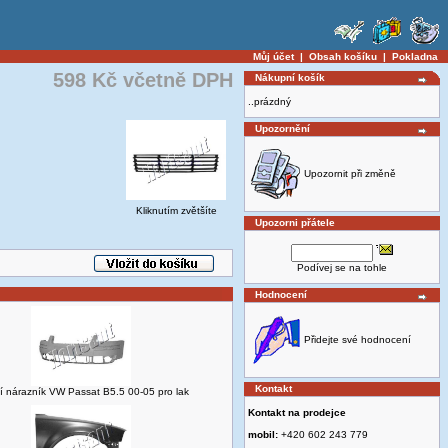
Můj účet
|
Obsah košíku
|
Pokladna
598 Kč včetně DPH
Nákupní košík
..prázdný
Upozornění
Upozornit při změně
Kliknutím zvětšíte
Upozorni přátele
Podívej se na tohle
Hodnocení
Přidejte své hodnocení
Kontakt
í nárazník VW Passat B5.5 00-05 pro lak
Kontakt na prodejce
mobil:
+420 602 243 779