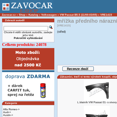
Zavocar.cz
»
Shop
»
Katalog
»
Volkswagen
»
VW Passat B5.5 (11/00-03/05)
»
VRE1415
mřížka předního náraz
Zobrazit autodíl
[VRE1415]
(střed)
Chcete-li vidět obrázek autodílu, zadejte
jeho kód.
Pokročilé vyhledávání
Celkem produktu: 24078
Zákazníci, kteří si tento výrobek koupili, obj
L.blatník VW Passat 01- s otvory
Kategorie
Alfa Romeo->
Audi->
Austin->