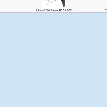
L.blatník VW Passat B5.5 00-05
R