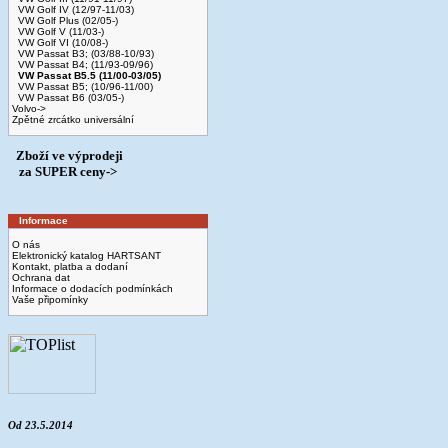
VW Golf IV (12/97-11/03)
VW Golf Plus (02/05-)
VW Golf V (11/03-)
VW Golf VI (10/08-)
VW Passat B3; (03/88-10/93)
VW Passat B4; (11/93-09/96)
VW Passat B5.5 (11/00-03/05)
VW Passat B5; (10/96-11/00)
VW Passat B6 (03/05-)
Volvo->
Zpětné zrcátko universální
Zboží ve výprodeji
­ za SUPER ceny->
Informace
O nás
Elektronický katalog HARTSANT
Kontakt, platba a dodaní
Ochrana dat
Informace o dodacích podmínkách
Vaše připomínky
Od 23.5.2014