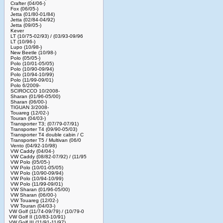
Crafter (04/06-)
Fox (06/05-)
Jetta (01/80-01/84)
Jetta (02/84-04/92)
Jetta (09/05-)
Kever
LT (10/75-02/93) / (03/93-09/96
LT (10/96-)
Lupo (10/98-)
New Beetle (10/98-)
Polo (05/05-)
Polo (10/01-05/05)
Polo (10/90-09/94)
Polo (10/94-10/99)
Polo (11/99-09/01)
Polo 6/2009-
SCIROCCO 10/2008-
Sharan (01/96-05/00)
Sharan (06/00-)
TIGUAN 3/2008-
Touareg (12/02-)
Touran (04/03-)
Transporter T3; (07/79-07/91)
Transporter T4 (09/90-05/03)
Transporter T4 double cabin / C
Transporter T5 / Multivan (06/0
Vento (04/92-10/98)
VW Caddy (04/04-)
VW Caddy (08/82-07/92) / (11/95
VW Polo (05/05-)
VW Polo (10/01-05/05)
VW Polo (10/90-09/94)
VW Polo (10/94-10/99)
VW Polo (11/99-09/01)
VW Sharan (01/96-05/00)
VW Sharan (06/00-)
VW Touareg (12/02-)
VW Touran (04/03-)
VW Golf (11/74-09/79) / (10/79-0
VW Golf II (10/83-10/91)
VW Golf III (11/91-11/97)