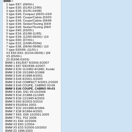
BMW
->
1 type E87; (09/04-)
3 type E30; (01/83-12/90)
3 type E36; (01/91-04/98)
3 type E46; Compact (06/01-03/0
3 type E46; Coupe/Cabrio (03/03
3 type E46; Coupe/Cabrio (09/99
3 type E46; Sedan/Touring (04/9
3 type E46; Sedan/Touring (09/0
3 type E90; (03/05-)
5 type E34; (01/88-11/95)
5 type E39; (12/95-09/00) / (10
5 type E60; (07/03-)
7 type E32; (10/86-05/94)
7 type E38; (06/94-09/98) / (10
7 type E65/66; (11/01-)
X3 E83 E83; (01/04-09/06) / (09
X5 (05/00-)
Z3 (03/96-03/03)
BMW 1 E81/E87 9/2004-3/2007
BMW 1 E87 E82/E88 4/2007-
BMW 3 E30 11/1982-9/1990, Kombi
BMW 3 E36 10/1990-3/1998
BMW 3 E46 4/1998-8/2001
BMW 3 E46 9/2001-3/2005
BMW 3 E46 COMPACT 9/2001-2/2005
BMW 3 E46 COUPÉ, CABRIO 03-06
BMW 3 E46 COUPÉ, CABRIO 99-03
BMW 3 E90, E91 05-10/2008
BMW 5 E34 2/1988-11/1995
BMW 5 E39 12/1995-8/2003
BMW 5 E60 8/2003-3/2010
BMW 6 E63/E64 2003-
BMW 7 E32 10/1986-8/1994
BMW 7 E38 9/1994-9/2001
BMW 7 E65, E66 10/2001-2005
BMW 7 F01, F02 2008-
BMW X1 E84 10/2009-
BMW X3 E83 1/2004-
BMW X5 E53 5/2000-10/2003
BMW Z3 1996-2003