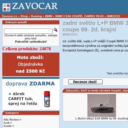
Zavocar.cz
»
Shop
»
Katalog
»
BMW
»
BMW 3 E46 COUPÉ, CABRIO 99-03
»
BME2232
zadní světlo L+P BMW 
Zobrazit autodíl
coupe 99- 2d. krajní
[BME2232]
Chcete-li vidět obrázek autodílu, zadejte
jeho kód.
zd. světlo bílé, sada L+P vnější Coupé BMW
Pokročilé vyhledávání
bezproblémová výměna za originální světla,š
Celkem produktu: 24078
Evropská homologace (E), uvedená cena je za
Tato položka by
Zákazníci, kteří si tento výrobek koupili, obj
Kategorie
L.Boční blikač E46 BMW 3s 98- kouřov
Alfa Romeo->
Audi->
Austin->