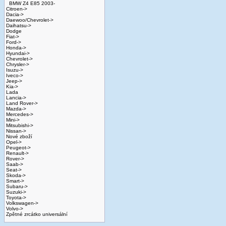
BMW Z4 E85 2003-
Citroen->
Dacia->
Daewoo/Chevrolet->
Daihatsu->
Dodge
Fiat->
Ford->
Honda->
Hyundai->
Chevrolet->
Chrysler->
Isuzu->
Iveco->
Jeep->
Kia->
Lada
Lancia->
Land Rover->
Mazda->
Mercedes->
Mini->
Mitsubishi->
Nissan->
Nové zboží
Opel->
Peugeot->
Renault->
Rover->
Saab->
Seat->
Skoda->
Smart->
Subaru->
Suzuki->
Toyota->
Volkswagen->
Volvo->
Zpětné zrcátko universální