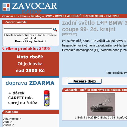
Zavocar.cz
»
Shop
»
Katalog
»
BMW
»
BMW 3 E46 COUPÉ, CABRIO 99-03
»
BME2232
zadní světlo L+P BMW 
Zobrazit autodíl
coupe 99- 2d. krajní
[BME2232]
Chcete-li vidět obrázek autodílu, zadejte
jeho kód.
zd. světlo bílé, sada L+P vnější Coupé BMW
Pokročilé vyhledávání
bezproblémová výměna za originální světla,š
Celkem produktu: 24078
Evropská homologace (E), uvedená cena je za
Tato položka by
Zákazníci, kteří si tento výrobek koupili, obj
Kategorie
L.Boční blikač E46 BMW 3s 98- kouřov
Alfa Romeo->
Audi->
Austin->