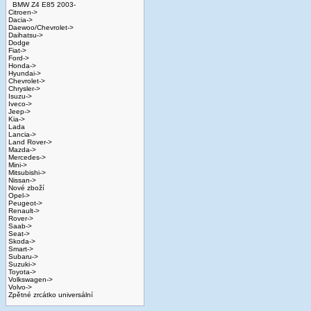
BMW Z4 E85 2003-
Citroen->
Dacia->
Daewoo/Chevrolet->
Daihatsu->
Dodge
Fiat->
Ford->
Honda->
Hyundai->
Chevrolet->
Chrysler->
Isuzu->
Iveco->
Jeep->
Kia->
Lada
Lancia->
Land Rover->
Mazda->
Mercedes->
Mini->
Mitsubishi->
Nissan->
Nové zboží
Opel->
Peugeot->
Renault->
Rover->
Saab->
Seat->
Skoda->
Smart->
Subaru->
Suzuki->
Toyota->
Volkswagen->
Volvo->
Zpětné zrcátko universální