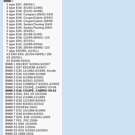
BMW
->
1 type E87; (09/04-)
3 type E30; (01/83-12/90)
3 type E36; (01/91-04/98)
3 type E46; Compact (06/01-03/0
3 type E46; Coupe/Cabrio (03/03
3 type E46; Coupe/Cabrio (09/99
3 type E46; Sedan/Touring (04/9
3 type E46; Sedan/Touring (09/0
3 type E90; (03/05-)
5 type E34; (01/88-11/95)
5 type E39; (12/95-09/00) / (10
5 type E60; (07/03-)
7 type E32; (10/86-05/94)
7 type E38; (06/94-09/98) / (10
7 type E65/66; (11/01-)
X3 E83 E83; (01/04-09/06) / (09
X5 (05/00-)
Z3 (03/96-03/03)
BMW 1 E81/E87 9/2004-3/2007
BMW 1 E87 E82/E88 4/2007-
BMW 3 E30 11/1982-9/1990, Kombi
BMW 3 E36 10/1990-3/1998
BMW 3 E46 4/1998-8/2001
BMW 3 E46 9/2001-3/2005
BMW 3 E46 COMPACT 9/2001-2/2005
BMW 3 E46 COUPÉ, CABRIO 03-06
BMW 3 E46 COUPÉ, CABRIO 99-03
BMW 3 E90, E91 05-10/2008
BMW 5 E34 2/1988-11/1995
BMW 5 E39 12/1995-8/2003
BMW 5 E60 8/2003-3/2010
BMW 6 E63/E64 2003-
BMW 7 E32 10/1986-8/1994
BMW 7 E38 9/1994-9/2001
BMW 7 E65, E66 10/2001-2005
BMW 7 F01, F02 2008-
BMW X1 E84 10/2009-
BMW X3 E83 1/2004-
BMW X5 E53 5/2000-10/2003
BMW Z3 1996-2003