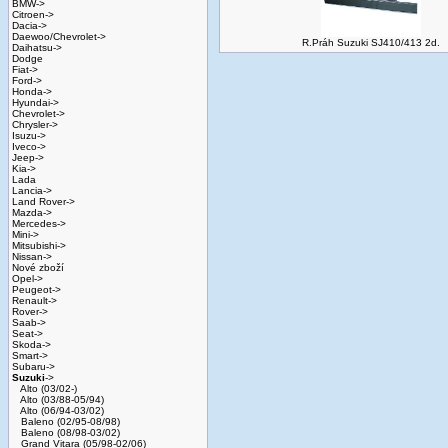
BMW->
Citroen->
Dacia->
Daewoo/Chevrolet->
R.Práh Suzuki SJ410/413 2d.
Daihatsu->
Dodge
Fiat->
Ford->
Honda->
Hyundai->
Chevrolet->
Chrysler->
Isuzu->
Iveco->
Jeep->
Kia->
Lada
Lancia->
Land Rover->
Mazda->
Mercedes->
Mini->
Mitsubishi->
Nissan->
Nové zboží
Opel->
Peugeot->
Renault->
Rover->
Saab->
Seat->
Skoda->
Smart->
Subaru->
Suzuki
->
Alto (03/02-)
Alto (03/88-05/94)
Alto (06/94-03/02)
Baleno (02/95-08/98)
Baleno (08/98-03/02)
Grand Vitara (05/98-02/06)