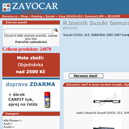
Zavocar.cz
»
Shop
»
Katalog
»
Suzuki
»
Jeep {SJ410-413 / Samurai} (05/
»
ZE1103R
R.blatník Suzuki Samura
Zobrazit autodíl
[ZE1103R]
Suzuki SJ410, 413, SAMURAI 1982-1997 komlpet
Chcete-li vidět obrázek autodílu, zadejte
jeho kód.
Pokročilé vyhledávání
Celkem produktu: 24078
Zákazníci, kteří si tento výrobek koupili, obj
zadní nárazník Suzuki SJ410, 413, S
Kategorie
Alfa Romeo->
Audi->
Austin->