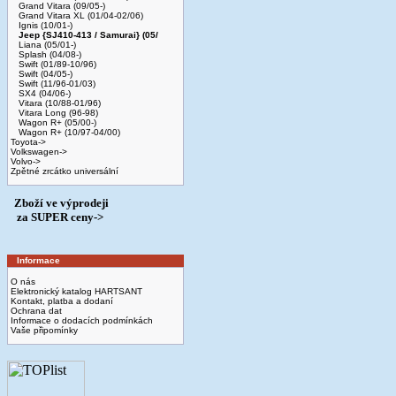
Grand Vitara (09/05-)
Grand Vitara XL (01/04-02/06)
Ignis (10/01-)
Jeep {SJ410-413 / Samurai} (05/
Liana (05/01-)
Splash (04/08-)
Swift (01/89-10/96)
Swift (04/05-)
Swift (11/96-01/03)
SX4 (04/06-)
Vitara (10/88-01/96)
Vitara Long (96-98)
Wagon R+ (05/00-)
Wagon R+ (10/97-04/00)
Toyota->
Volkswagen->
Volvo->
Zpětné zrcátko universální
Zboží ve výprodeji
­ za SUPER ceny->
Informace
O nás
Elektronický katalog HARTSANT
Kontakt, platba a dodaní
Ochrana dat
Informace o dodacích podmínkách
Vaše připomínky