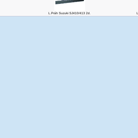
L.Práh Suzuki SJ410/413 2d.
L