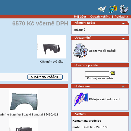
Můj účet
|
Obsah košíku
|
Pokladna
6570 Kč včetně DPH
Nákupní košík
..prázdný
Upozornění
Upozornit při změně
Kliknutím zvětšíte
Upozorni přátele
Podívej se na tohle
Hodnocení
Přidejte své hodnocení
Kontakt
adního blatníku Suzuki Samurai SJ410/413
Kontakt na prodejce
mobil:
+420 602 243 779