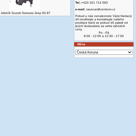
Tel.:
+420 321 714 583
e-mail:
zavocar@centrum.cz
.blatník Suzuki Samurai Jeep 82-97
Pokud u nás nenaleznete Vámi hledaný
díl neváhejte a kontaktujte našeho
prodejce který se pokusí díl zajistit od
jiných dodavatelu za velmi výhodné
ceny.
Po - Pá
8:00 - 12:00 a 12:30 - 17:00
Měna