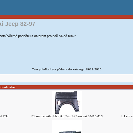
i Jeep 82-97
ní včetně podběhu s otvorem pro boč blikač blinkr
Tato položka byla přidána do katalogu 19/12/2010.
ednali také:
AMURAI
R.Lem zadního blatníku Suzuki Samurai SJ410/413
L.Lem z