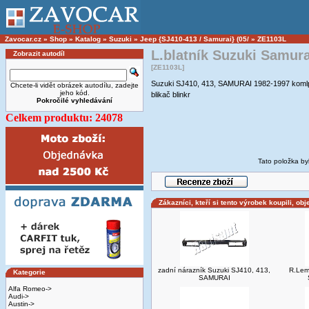
Zavocar.cz
»
Shop
»
Katalog
»
Suzuki
»
Jeep {SJ410-413 / Samurai} (05/
»
ZE1103L
L.blatník Suzuki Samura
Zobrazit autodíl
[ZE1103L]
Suzuki SJ410, 413, SAMURAI 1982-1997 komlp
Chcete-li vidět obrázek autodílu, zadejte
jeho kód.
blikač blinkr
Pokročilé vyhledávání
Celkem produktu: 24078
Tato položka by
Zákazníci, kteří si tento výrobek koupili, obj
zadní nárazník Suzuki SJ410, 413,
R.Lem
Kategorie
SAMURAI
Alfa Romeo->
Audi->
Austin->