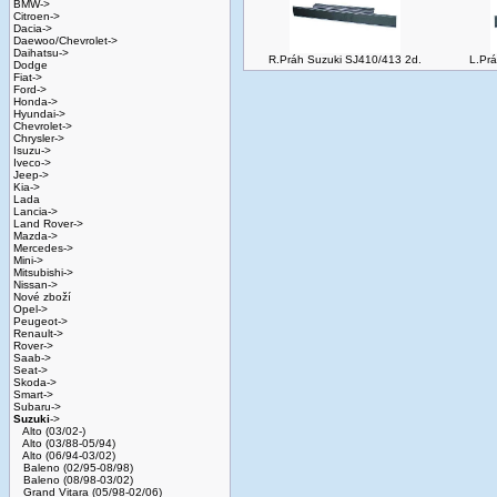
BMW->
Citroen->
Dacia->
Daewoo/Chevrolet->
Daihatsu->
R.Práh Suzuki SJ410/413 2d.
L.Pr
Dodge
Fiat->
Ford->
Honda->
Hyundai->
Chevrolet->
Chrysler->
Isuzu->
Iveco->
Jeep->
Kia->
Lada
Lancia->
Land Rover->
Mazda->
Mercedes->
Mini->
Mitsubishi->
Nissan->
Nové zboží
Opel->
Peugeot->
Renault->
Rover->
Saab->
Seat->
Skoda->
Smart->
Subaru->
Suzuki
->
Alto (03/02-)
Alto (03/88-05/94)
Alto (06/94-03/02)
Baleno (02/95-08/98)
Baleno (08/98-03/02)
Grand Vitara (05/98-02/06)