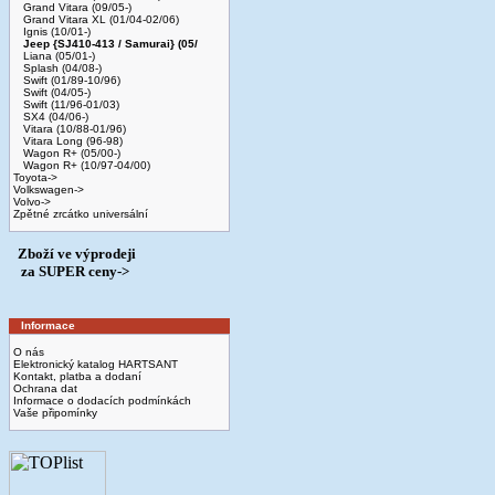
Grand Vitara (09/05-)
Grand Vitara XL (01/04-02/06)
Ignis (10/01-)
Jeep {SJ410-413 / Samurai} (05/
Liana (05/01-)
Splash (04/08-)
Swift (01/89-10/96)
Swift (04/05-)
Swift (11/96-01/03)
SX4 (04/06-)
Vitara (10/88-01/96)
Vitara Long (96-98)
Wagon R+ (05/00-)
Wagon R+ (10/97-04/00)
Toyota->
Volkswagen->
Volvo->
Zpětné zrcátko universální
Zboží ve výprodeji
­ za SUPER ceny->
Informace
O nás
Elektronický katalog HARTSANT
Kontakt, platba a dodaní
Ochrana dat
Informace o dodacích podmínkách
Vaše připomínky