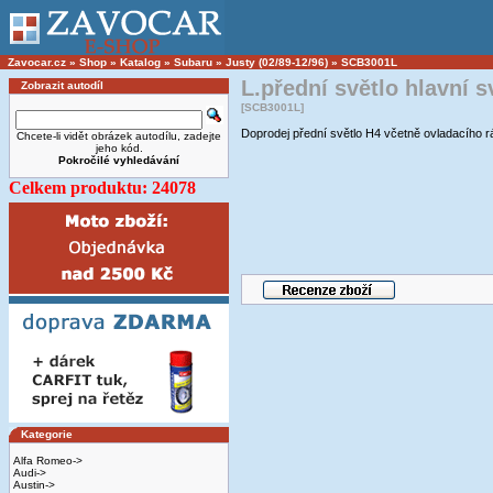
Zavocar.cz
»
Shop
»
Katalog
»
Subaru
»
Justy (02/89-12/96)
»
SCB3001L
L.přední světlo hlavní 
Zobrazit autodíl
[SCB3001L]
Doprodej přední světlo H4 včetně ovladacího
Chcete-li vidět obrázek autodílu, zadejte
jeho kód.
Pokročilé vyhledávání
Celkem produktu: 24078
Kategorie
Alfa Romeo->
Audi->
Austin->