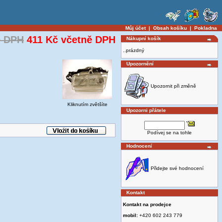
Můj účet
|
Obsah košíku
|
Pokladna
ě DPH
411 Kč včetně DPH
Nákupní košík
..prázdný
Upozornění
Upozornit při změně
Kliknutím zvětšíte
Upozorni přátele
Podívej se na tohle
Hodnocení
Přidejte své hodnocení
Kontakt
Kontakt na prodejce
mobil:
+420 602 243 779