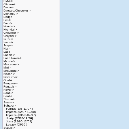
BMW->
Citroen->
Dacia->
Daewoo/Chevrolet->
Daihatsu->
Dodge
Fiat->
Ford->
Honda->
Hyundai->
Chevrolet->
Chrysler->
Isuzu->
Iveco->
Jeep->
Kia->
Lada
Lancia->
Land Rover->
Mazda->
Mercedes->
Mini->
Mitsubishi->
Nissan->
Nové zboží
Opel->
Peugeot->
Renault->
Rover->
Saab->
Seat->
Skoda->
Smart->
Subaru
->
FORESTER (11/97-)
Impreza (02/97-12/00)
Impreza (03/93-02/97)
Justy (02/89-12/96)
Justy (12/96-12/03)
Legacy (05/99-)
Suzuki->