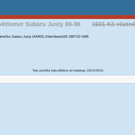
světlomet Subaru Justy 89-96
1601 Kč včetn
 rámečku Subaru Justy (KA/KD) (Hatchback)05-1987/10-1995
Tato položka byla přidána do katalogu 19/12/2010.