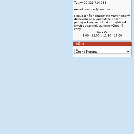
Tel.:
+420 321 714 583
e-mail:
zavocar@centrum.cz
Pokud u nás nenaleznete Vámi hledaný
díl neváhejte a kontaktujte našeho
prodejce který se pokusí díl zajistit od
jiných dodavatelu za velmi výhodné
ceny.
Po - Pá
8:00 - 12:00 a 12:30 - 17:00
Měna