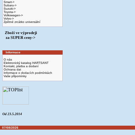
Smart->
Subaru->
Suzuki->
Toyota->
Volkswagen->
Volvo->
Zpětné zrcátko universální
Zboží ve výprodeji
­ za SUPER ceny->
Informace
O nás
Elektronický katalog HARTSANT
Kontakt, platba a dodaní
Ochrana dat
Informace o dodacích podmínkách
Vaše připomínky
Od 23.5.2014
07/08/2026