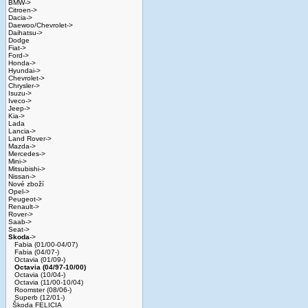
BMW->
Citroen->
Dacia->
Daewoo/Chevrolet->
Daihatsu->
Dodge
Fiat->
Ford->
Honda->
Hyundai->
Chevrolet->
Chrysler->
Isuzu->
Iveco->
Jeep->
Kia->
Lada
Lancia->
Land Rover->
Mazda->
Mercedes->
Mini->
Mitsubishi->
Nissan->
Nové zboží
Opel->
Peugeot->
Renault->
Rover->
Saab->
Seat->
Skoda
->
Fabia (01/00-04/07)
Fabia (04/07-)
Octavia (01/09-)
Octavia (04/97-10/00)
Octavia (10/04-)
Octavia (11/00-10/04)
Roomster (08/06-)
Superb (12/01-)
Škoda FELICIA