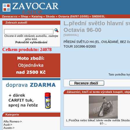
Zavocar.cz
»
Shop
»
Katalog
»
Skoda
»
Octavia (04/97-10/00)
»
SM3003L
L.přední světlo hlavní 
Zobrazit autodíl
Octavia 96-00
[SM3003L]
Chcete-li vidět obrázek autodílu, zadejte
jeho kód.
PŘEDNÍ SVĚTLO H4 (EL. OVLÁDANÉ, BEZ čo
Pokročilé vyhledávání
TOUR 10/1996-8/2000
Celkem produktu: 24078
Tato položka by
Zákazníci, kteří si tento výrobek koupili, obj
Kategorie
L.Pozička nebo blikač blinkr vedle světla Skoda
Alfa Romeo->
97- ..
Audi->
Austin->