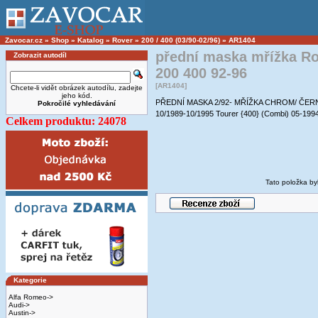
Zavocar.cz
»
Shop
»
Katalog
»
Rover
»
200 / 400 (03/90-02/96)
»
AR1404
přední maska mřížka R
Zobrazit autodíl
200 400 92-96
[AR1404]
Chcete-li vidět obrázek autodílu, zadejte
jeho kód.
PŘEDNÍ MASKA 2/92- MŘÍŽKA CHROM/ ČERNÁ 
Pokročilé vyhledávání
10/1989-10/1995 Tourer {400} (Combi) 05-199
Celkem produktu: 24078
Tato položka by
Kategorie
Alfa Romeo->
Audi->
Austin->