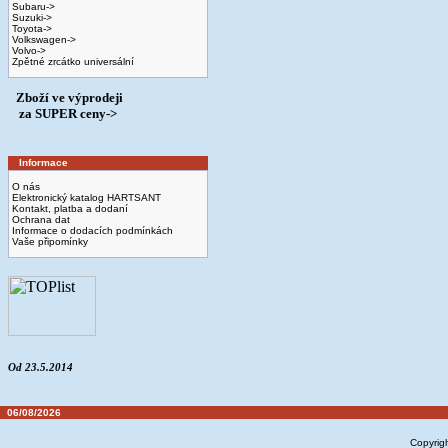
Subaru->
Suzuki->
Toyota->
Volkswagen->
Volvo->
Zpětné zrcátko universální
Zboží ve výprodeji
­ za SUPER ceny->
Informace
O nás
Elektronický katalog HARTSANT
Kontakt, platba a dodaní
Ochrana dat
Informace o dodacích podmínkách
Vaše připomínky
Od 23.5.2014
06/08/2026
Copyrig