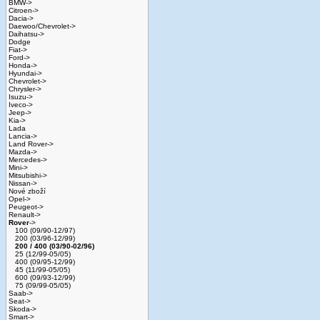
BMW->
Citroen->
Dacia->
Daewoo/Chevrolet->
Daihatsu->
Dodge
Fiat->
Ford->
Honda->
Hyundai->
Chevrolet->
Chrysler->
Isuzu->
Iveco->
Jeep->
Kia->
Lada
Lancia->
Land Rover->
Mazda->
Mercedes->
Mini->
Mitsubishi->
Nissan->
Nové zboží
Opel->
Peugeot->
Renault->
Rover
->
100 (09/90-12/97)
200 (03/96-12/99)
200 / 400 (03/90-02/96)
25 (12/99-05/05)
400 (09/95-12/99)
45 (11/99-05/05)
600 (09/93-12/99)
75 (09/99-05/05)
Saab->
Seat->
Skoda->
Smart->