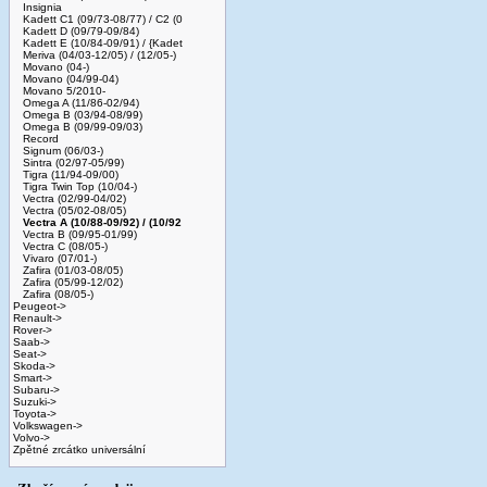
Insignia
Kadett C1 (09/73-08/77) / C2 (0
Kadett D (09/79-09/84)
Kadett E (10/84-09/91) / {Kadet
Meriva (04/03-12/05) / (12/05-)
Movano (04-)
Movano (04/99-04)
Movano 5/2010-
Omega A (11/86-02/94)
Omega B (03/94-08/99)
Omega B (09/99-09/03)
Record
Signum (06/03-)
Sintra (02/97-05/99)
Tigra (11/94-09/00)
Tigra Twin Top (10/04-)
Vectra (02/99-04/02)
Vectra (05/02-08/05)
Vectra A (10/88-09/92) / (10/92
Vectra B (09/95-01/99)
Vectra C (08/05-)
Vivaro (07/01-)
Zafira (01/03-08/05)
Zafira (05/99-12/02)
Zafira (08/05-)
Peugeot->
Renault->
Rover->
Saab->
Seat->
Skoda->
Smart->
Subaru->
Suzuki->
Toyota->
Volkswagen->
Volvo->
Zpětné zrcátko universální