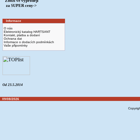
Zboží ve výprodeji
­ za SUPER ceny->
Informace
O nás
Elektronický katalog HARTSANT
Kontakt, platba a dodaní
Ochrana dat
Informace o dodacích podmínkách
Vaše připomínky
Od 23.5.2014
09/08/2026
Copyrig