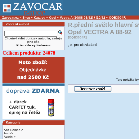
Zavocar.cz
»
Shop
»
Katalog
»
Opel
»
Vectra A (10/88-09/92) / (10/92
»
OQB3004R
R.přední světlo hlavní 
Zobrazit autodíl
Opel VECTRA A 88-92
[OQB3004R]
Chcete-li vidět obrázek autodílu, zadejte
jeho kód.
, el. pro el.ovladané
Pokročilé vyhledávání
Celkem produktu: 24078
Tato položka by
Kategorie
Alfa Romeo->
Audi->
Austin->