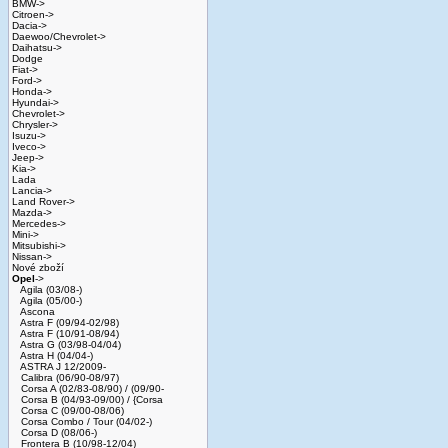
BMW->
Citroen->
Dacia->
Daewoo/Chevrolet->
Daihatsu->
Dodge
Fiat->
Ford->
Honda->
Hyundai->
Chevrolet->
Chrysler->
Isuzu->
Iveco->
Jeep->
Kia->
Lada
Lancia->
Land Rover->
Mazda->
Mercedes->
Mini->
Mitsubishi->
Nissan->
Nové zboží
Opel
->
Agila (03/08-)
Agila (05/00-)
Ascona
Astra F (09/94-02/98)
Astra F (10/91-08/94)
Astra G (03/98-04/04)
Astra H (04/04-)
ASTRA J 12/2009-
Calibra (06/90-08/97)
Corsa A (02/83-08/90) / (09/90-
Corsa B (04/93-09/00) / {Corsa
Corsa C (09/00-08/06)
Corsa Combo / Tour (04/02-)
Corsa D (08/06-)
Frontera B (10/98-12/04)