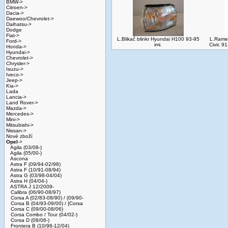
BMW->
Citroen->
Dacia->
Daewoo/Chevrolet->
Daihatsu->
Dodge
Fiat->
L.Blikač blinkr Hyundai H100 93-95
L.Rame
Ford->
imi.
Civic 9
Honda->
Hyundai->
Chevrolet->
Chrysler->
Isuzu->
Iveco->
Jeep->
Kia->
Lada
Lancia->
Land Rover->
Mazda->
Mercedes->
Mini->
Mitsubishi->
Nissan->
Nové zboží
Opel
->
Agila (03/08-)
Agila (05/00-)
Ascona
Astra F (09/94-02/98)
Astra F (10/91-08/94)
Astra G (03/98-04/04)
Astra H (04/04-)
ASTRA J 12/2009-
Calibra (06/90-08/97)
Corsa A (02/83-08/90) / (09/90-
Corsa B (04/93-09/00) / {Corsa
Corsa C (09/00-08/06)
Corsa Combo / Tour (04/02-)
Corsa D (08/06-)
Frontera B (10/98-12/04)