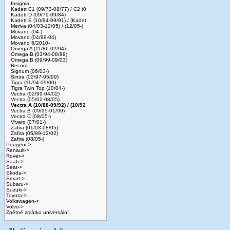
Insignia
Kadett C1 (09/73-08/77) / C2 (0
Kadett D (09/79-09/84)
Kadett E (10/84-09/91) / {Kadet
Meriva (04/03-12/05) / (12/05-)
Movano (04-)
Movano (04/99-04)
Movano 5/2010-
Omega A (11/86-02/94)
Omega B (03/94-08/99)
Omega B (09/99-09/03)
Record
Signum (06/03-)
Sintra (02/97-05/99)
Tigra (11/94-09/00)
Tigra Twin Top (10/04-)
Vectra (02/99-04/02)
Vectra (05/02-08/05)
Vectra A (10/88-09/92) / (10/92
Vectra B (09/95-01/99)
Vectra C (08/05-)
Vivaro (07/01-)
Zafira (01/03-08/05)
Zafira (05/99-12/02)
Zafira (08/05-)
Peugeot->
Renault->
Rover->
Saab->
Seat->
Skoda->
Smart->
Subaru->
Suzuki->
Toyota->
Volkswagen->
Volvo->
Zpětné zrcátko universální