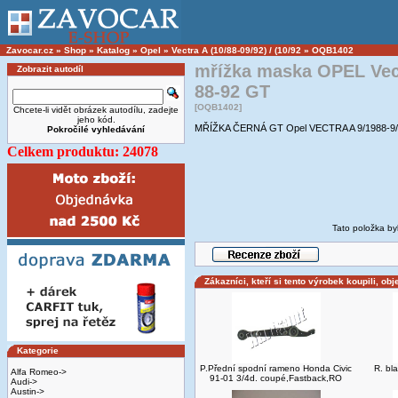
Zavocar.cz
»
Shop
»
Katalog
»
Opel
»
Vectra A (10/88-09/92) / (10/92
»
OQB1402
mřížka maska OPEL Vec
Zobrazit autodíl
88-92 GT
[OQB1402]
Chcete-li vidět obrázek autodílu, zadejte
jeho kód.
MŘÍŽKA ČERNÁ GT Opel VECTRA A 9/1988-9
Pokročilé vyhledávání
Celkem produktu: 24078
Tato položka by
Zákazníci, kteří si tento výrobek koupili, obj
Kategorie
P.Přední spodní rameno Honda Civic
R. bl
Alfa Romeo->
91-01 3/4d. coupé,Fastback,RO
Audi->
Austin->