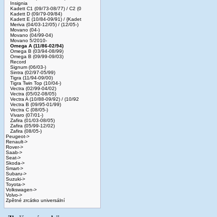
Insignia
Kadett C1 (09/73-08/77) / C2 (0
Kadett D (09/79-09/84)
Kadett E (10/84-09/91) / {Kadet
Meriva (04/03-12/05) / (12/05-)
Movano (04-)
Movano (04/99-04)
Movano 5/2010-
Omega A (11/86-02/94)
Omega B (03/94-08/99)
Omega B (09/99-09/03)
Record
Signum (06/03-)
Sintra (02/97-05/99)
Tigra (11/94-09/00)
Tigra Twin Top (10/04-)
Vectra (02/99-04/02)
Vectra (05/02-08/05)
Vectra A (10/88-09/92) / (10/92
Vectra B (09/95-01/99)
Vectra C (08/05-)
Vivaro (07/01-)
Zafira (01/03-08/05)
Zafira (05/99-12/02)
Zafira (08/05-)
Peugeot->
Renault->
Rover->
Saab->
Seat->
Skoda->
Smart->
Subaru->
Suzuki->
Toyota->
Volkswagen->
Volvo->
Zpětné zrcátko universální