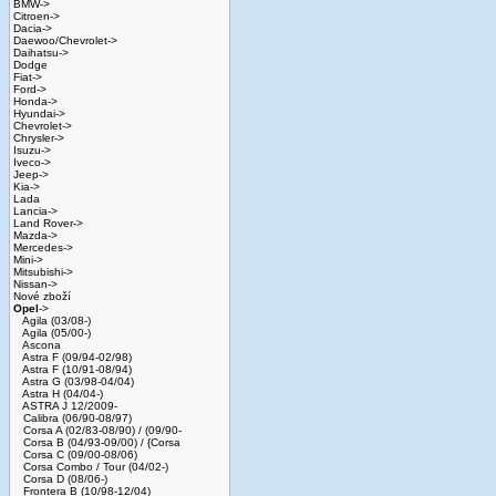
BMW->
Citroen->
Dacia->
Daewoo/Chevrolet->
Daihatsu->
Dodge
Fiat->
Ford->
Honda->
Hyundai->
Chevrolet->
Chrysler->
Isuzu->
Iveco->
Jeep->
Kia->
Lada
Lancia->
Land Rover->
Mazda->
Mercedes->
Mini->
Mitsubishi->
Nissan->
Nové zboží
Opel
->
Agila (03/08-)
Agila (05/00-)
Ascona
Astra F (09/94-02/98)
Astra F (10/91-08/94)
Astra G (03/98-04/04)
Astra H (04/04-)
ASTRA J 12/2009-
Calibra (06/90-08/97)
Corsa A (02/83-08/90) / (09/90-
Corsa B (04/93-09/00) / {Corsa
Corsa C (09/00-08/06)
Corsa Combo / Tour (04/02-)
Corsa D (08/06-)
Frontera B (10/98-12/04)