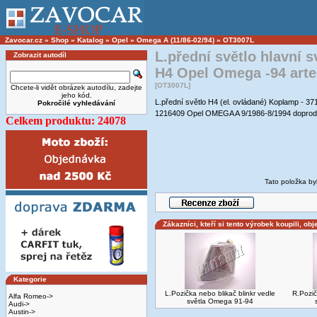
Zavocar.cz
»
Shop
»
Katalog
»
Opel
»
Omega A (11/86-02/94)
»
OT3007L
L.přední světlo hlavní 
Zobrazit autodíl
H4 Opel Omega -94 art
[OT3007L]
Chcete-li vidět obrázek autodílu, zadejte
jeho kód.
L.přední světlo H4 (el. ovládané) Koplamp -
Pokročilé vyhledávání
1216409 Opel OMEGA A 9/1986-8/1994 doprod
Celkem produktu: 24078
Tato položka by
Zákazníci, kteří si tento výrobek koupili, obj
Kategorie
L.Pozička nebo blikač blinkr vedle
R.Pozič
Alfa Romeo->
světla Omega 91-94
Audi->
Austin->