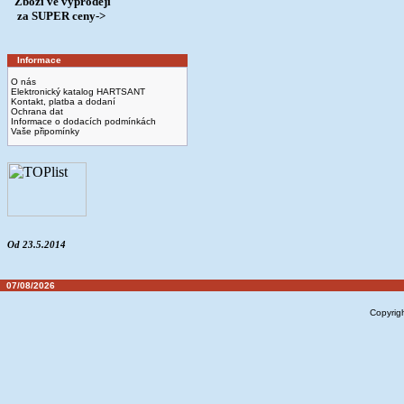
Zboží ve výprodeji
­ za SUPER ceny->
Informace
O nás
Elektronický katalog HARTSANT
Kontakt, platba a dodaní
Ochrana dat
Informace o dodacích podmínkách
Vaše připomínky
Od 23.5.2014
07/08/2026
Copyrig