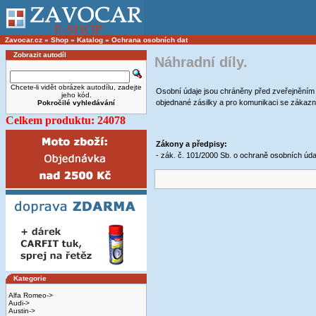
Zavocar.cz
»
Shop
»
Katalog
»
Ochrana osobních dat
Zobrazit autodíl
Náhradní díly.
Chcete-li vidět obrázek autodílu, zadejte
Osobní údaje jsou chráněny před zveřejněním a
jeho kód.
objednané zásilky a pro komunikaci se zákaz
Pokročilé vyhledávání
Celkem produktu: 24078
Zákony a předpisy:
- zák. č. 101/2000 Sb. o ochraně osobních úda
Kategorie
Alfa Romeo->
Audi->
Austin->