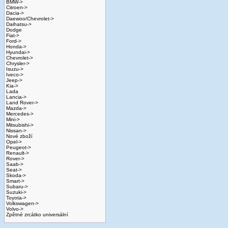
BMW->
Citroen->
Dacia->
Daewoo/Chevrolet->
Daihatsu->
Dodge
Fiat->
Ford->
Honda->
Hyundai->
Chevrolet->
Chrysler->
Isuzu->
Iveco->
Jeep->
Kia->
Lada
Lancia->
Land Rover->
Mazda->
Mercedes->
Mini->
Mitsubishi->
Nissan->
Nové zboží
Opel->
Peugeot->
Renault->
Rover->
Saab->
Seat->
Skoda->
Smart->
Subaru->
Suzuki->
Toyota->
Volkswagen->
Volvo->
Zpětné zrcátko universální