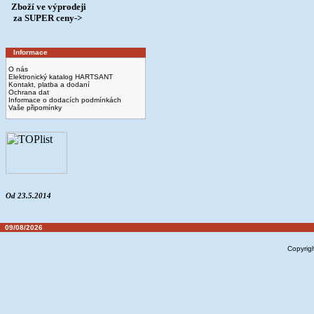
Zboží ve výprodeji
­ za SUPER ceny->
Informace
O nás
Elektronický katalog HARTSANT
Kontakt, platba a dodaní
Ochrana dat
Informace o dodacích podmínkách
Vaše připomínky
Od 23.5.2014
09/08/2026
Copyrig