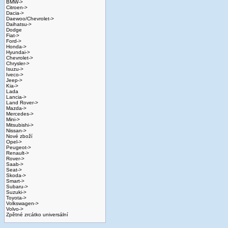
BMW->
Citroen->
Dacia->
Daewoo/Chevrolet->
Daihatsu->
Dodge
Fiat->
Ford->
Honda->
Hyundai->
Chevrolet->
Chrysler->
Isuzu->
Iveco->
Jeep->
Kia->
Lada
Lancia->
Land Rover->
Mazda->
Mercedes->
Mini->
Mitsubishi->
Nissan->
Nové zboží
Opel->
Peugeot->
Renault->
Rover->
Saab->
Seat->
Skoda->
Smart->
Subaru->
Suzuki->
Toyota->
Volkswagen->
Volvo->
Zpětné zrcátko universální