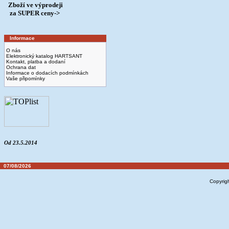
Zboží ve výprodeji
­ za SUPER ceny->
Informace
O nás
Elektronický katalog HARTSANT
Kontakt, platba a dodaní
Ochrana dat
Informace o dodacích podmínkách
Vaše připomínky
Od 23.5.2014
07/08/2026
Copyrig