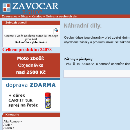
Zavocar.cz
»
Shop
»
Katalog
»
Ochrana osobních dat
Zobrazit autodíl
Náhradní díly.
Chcete-li vidět obrázek autodílu, zadejte
Osobní údaje jsou chráněny před zveřejněním a
jeho kód.
objednané zásilky a pro komunikaci se zákaz
Pokročilé vyhledávání
Celkem produktu: 24078
Zákony a předpisy:
- zák. č. 101/2000 Sb. o ochraně osobních úda
Kategorie
Alfa Romeo->
Audi->
Austin->