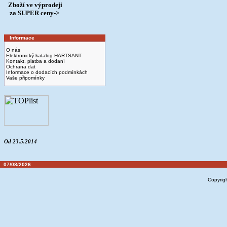
Zboží ve výprodeji
­ za SUPER ceny->
Informace
O nás
Elektronický katalog HARTSANT
Kontakt, platba a dodaní
Ochrana dat
Informace o dodacích podmínkách
Vaše připomínky
Od 23.5.2014
07/08/2026
Copyrig