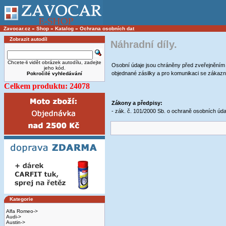
Zavocar.cz
»
Shop
»
Katalog
»
Ochrana osobních dat
Zobrazit autodíl
Náhradní díly.
Chcete-li vidět obrázek autodílu, zadejte
Osobní údaje jsou chráněny před zveřejněním a
jeho kód.
objednané zásilky a pro komunikaci se zákaz
Pokročilé vyhledávání
Celkem produktu: 24078
Zákony a předpisy:
- zák. č. 101/2000 Sb. o ochraně osobních úda
Kategorie
Alfa Romeo->
Audi->
Austin->