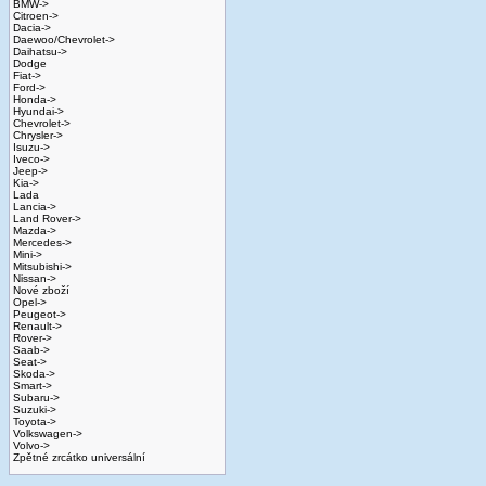
BMW->
Citroen->
Dacia->
Daewoo/Chevrolet->
Daihatsu->
Dodge
Fiat->
Ford->
Honda->
Hyundai->
Chevrolet->
Chrysler->
Isuzu->
Iveco->
Jeep->
Kia->
Lada
Lancia->
Land Rover->
Mazda->
Mercedes->
Mini->
Mitsubishi->
Nissan->
Nové zboží
Opel->
Peugeot->
Renault->
Rover->
Saab->
Seat->
Skoda->
Smart->
Subaru->
Suzuki->
Toyota->
Volkswagen->
Volvo->
Zpětné zrcátko universální