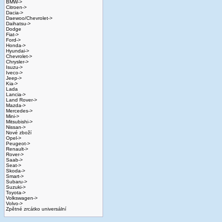
BMW->
Citroen->
Dacia->
Daewoo/Chevrolet->
Daihatsu->
Dodge
Fiat->
Ford->
Honda->
Hyundai->
Chevrolet->
Chrysler->
Isuzu->
Iveco->
Jeep->
Kia->
Lada
Lancia->
Land Rover->
Mazda->
Mercedes->
Mini->
Mitsubishi->
Nissan->
Nové zboží
Opel->
Peugeot->
Renault->
Rover->
Saab->
Seat->
Skoda->
Smart->
Subaru->
Suzuki->
Toyota->
Volkswagen->
Volvo->
Zpětné zrcátko universální