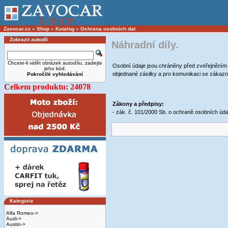
Zavocar.cz
»
Shop
»
Katalog
»
Ochrana osobních dat
Zobrazit autodíl
Náhradní díly.
Chcete-li vidět obrázek autodílu, zadejte
Osobní údaje jsou chráněny před zveřejněním a
jeho kód.
objednané zásilky a pro komunikaci se zákaz
Pokročilé vyhledávání
Celkem produktu: 24078
Zákony a předpisy:
- zák. č. 101/2000 Sb. o ochraně osobních úda
Kategorie
Alfa Romeo->
Audi->
Austin->