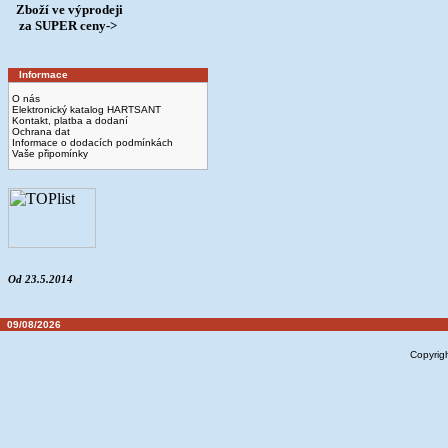
Zboží ve výprodeji
­ za SUPER ceny->
Informace
O nás
Elektronický katalog HARTSANT
Kontakt, platba a dodaní
Ochrana dat
Informace o dodacích podmínkách
Vaše připomínky
Od 23.5.2014
09/08/2026
Copyrig