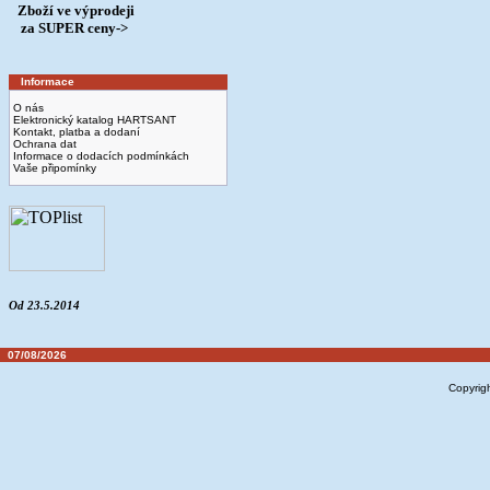
Zboží ve výprodeji
­ za SUPER ceny->
Informace
O nás
Elektronický katalog HARTSANT
Kontakt, platba a dodaní
Ochrana dat
Informace o dodacích podmínkách
Vaše připomínky
Od 23.5.2014
07/08/2026
Copyrig