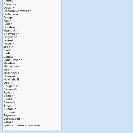
BMW->
Citroen->
Dacia->
Daewoo/Chevrolet->
Daihatsu->
Dodge
Fiat->
Ford->
Honda->
Hyundai->
Chevrolet->
Chrysler->
Isuzu->
Iveco->
Jeep->
Kia->
Lada
Lancia->
Land Rover->
Mazda->
Mercedes->
Mini->
Mitsubishi->
Nissan->
Nové zboží
Opel->
Peugeot->
Renault->
Rover->
Saab->
Seat->
Skoda->
Smart->
Subaru->
Suzuki->
Toyota->
Volkswagen->
Volvo->
Zpětné zrcátko universální