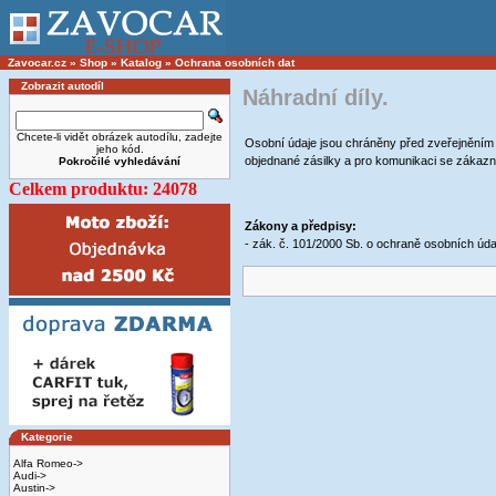
Zavocar.cz
»
Shop
»
Katalog
»
Ochrana osobních dat
Zobrazit autodíl
Náhradní díly.
Chcete-li vidět obrázek autodílu, zadejte
Osobní údaje jsou chráněny před zveřejněním a
jeho kód.
objednané zásilky a pro komunikaci se zákaz
Pokročilé vyhledávání
Celkem produktu: 24078
Zákony a předpisy:
- zák. č. 101/2000 Sb. o ochraně osobních úda
Kategorie
Alfa Romeo->
Audi->
Austin->