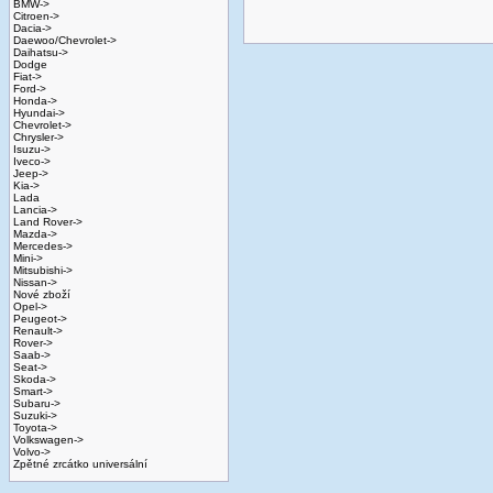
BMW->
Citroen->
Dacia->
Daewoo/Chevrolet->
Daihatsu->
Dodge
Fiat->
Ford->
Honda->
Hyundai->
Chevrolet->
Chrysler->
Isuzu->
Iveco->
Jeep->
Kia->
Lada
Lancia->
Land Rover->
Mazda->
Mercedes->
Mini->
Mitsubishi->
Nissan->
Nové zboží
Opel->
Peugeot->
Renault->
Rover->
Saab->
Seat->
Skoda->
Smart->
Subaru->
Suzuki->
Toyota->
Volkswagen->
Volvo->
Zpětné zrcátko universální