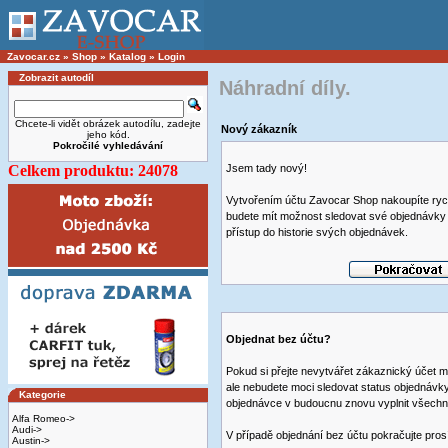
Zavocar.cz
»
Shop
»
Katalog
»
Login
Zobrazit autodíl
Náhradní díly.
Chcete-li vidět obrázek autodílu, zadejte
Nový zákazník
jeho kód.
Pokročilé vyhledávání
Celkem produktu: 24078
Jsem tady nový!
Vytvořením účtu Zavocar Shop nakoupíte rych
budete mít možnost sledovat své objednávky
přístup do historie svých objednávek.
Objednat bez účtu?
Pokud si přejte nevytvářet zákaznický účet 
ale nebudete moci sledovat status objednávky
Kategorie
objednávce v budoucnu znovu vyplnit všechn
Alfa Romeo->
Audi->
V případě objednání bez účtu pokračujte pros
Austin->