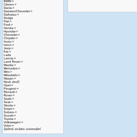
BMW->
Citroen->
Dacia->
Daewoo/Chevrolet->
Daihatsu->
Dodge
Fiat->
Ford->
Honda->
Hyundai->
Chevrolet->
Chrysler->
Isuzu->
Iveco->
Jeep->
Kia->
Lada
Lancia->
Land Rover->
Mazda->
Mercedes->
Mini->
Mitsubishi->
Nissan->
Nové zboží
Opel->
Peugeot->
Renault->
Rover->
Saab->
Seat->
Skoda->
Smart->
Subaru->
Suzuki->
Toyota->
Volkswagen->
Volvo->
Zpětné zrcátko universální