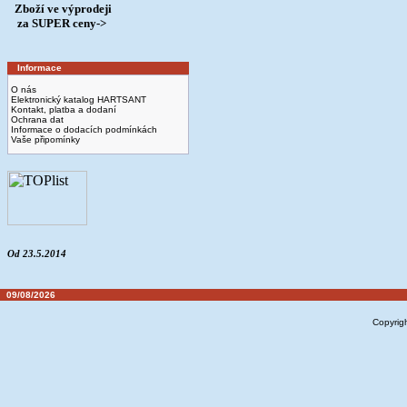
Zboží ve výprodeji
­ za SUPER ceny->
Informace
O nás
Elektronický katalog HARTSANT
Kontakt, platba a dodaní
Ochrana dat
Informace o dodacích podmínkách
Vaše připomínky
Od 23.5.2014
09/08/2026
Copyrig