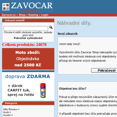
Zavocar.cz
»
Shop
»
Katalog
»
Login
Zobrazit autodíl
Náhradní díly.
Chcete-li vidět obrázek autodílu, zadejte
Nový zákazník
jeho kód.
Pokročilé vyhledávání
Celkem produktu: 24078
Jsem tady nový!
Vytvořením účtu Zavocar Shop nakoupíte rych
budete mít možnost sledovat své objednávky
přístup do historie svých objednávek.
Objednat bez účtu?
Pokud si přejte nevytvářet zákaznický účet 
ale nebudete moci sledovat status objednávky
Kategorie
objednávce v budoucnu znovu vyplnit všechn
Alfa Romeo->
Audi->
V případě objednání bez účtu pokračujte pros
Austin->