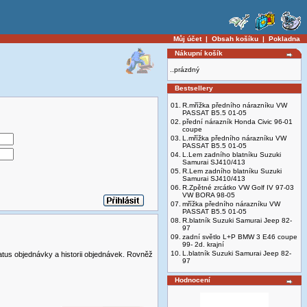
Můj účet
|
Obsah košíku
|
Pokladna
Nákupní košík
..prázdný
Bestsellery
01.
R.mřížka předního nárazníku VW
PASSAT B5.5 01-05
02.
přední nárazník Honda Civic 96-01
coupe
03.
L.mřížka předního nárazníku VW
PASSAT B5.5 01-05
04.
L.Lem zadního blatníku Suzuki
Samurai SJ410/413
05.
R.Lem zadního blatníku Suzuki
Samurai SJ410/413
06.
R.Zpětné zrcátko VW Golf IV 97-03
VW BORA 98-05
07.
mřížka předního nárazníku VW
PASSAT B5.5 01-05
08.
R.blatník Suzuki Samurai Jeep 82-
97
09.
zadní světlo L+P BMW 3 E46 coupe
99- 2d. krajní
10.
L.blatník Suzuki Samurai Jeep 82-
atus objednávky a historii objednávek. Rovněž
97
Hodnocení