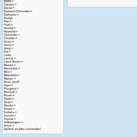
BMW->
Citroen->
Dacia->
Daewoo/Chevrolet->
Daihatsu->
Dodge
Fiat->
Ford->
Honda->
Hyundai->
Chevrolet->
Chrysler->
Isuzu->
Iveco->
Jeep->
Kia->
Lada
Lancia->
Land Rover->
Mazda->
Mercedes->
Mini->
Mitsubishi->
Nissan->
Nové zboží
Opel->
Peugeot->
Renault->
Rover->
Saab->
Seat->
Skoda->
Smart->
Subaru->
Suzuki->
Toyota->
Volkswagen->
Volvo->
Zpětné zrcátko universální