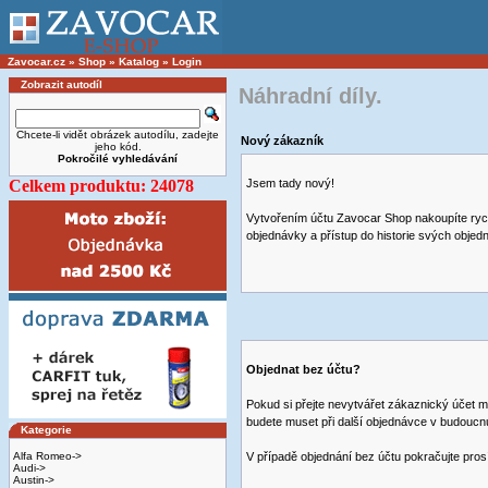
Zavocar.cz
»
Shop
»
Katalog
»
Login
Zobrazit autodíl
Náhradní díly.
Chcete-li vidět obrázek autodílu, zadejte
Nový zákazník
jeho kód.
Pokročilé vyhledávání
Celkem produktu: 24078
Jsem tady nový!
Vytvořením účtu Zavocar Shop nakoupíte rych
objednávky a přístup do historie svých objed
Objednat bez účtu?
Pokud si přejte nevytvářet zákaznický účet m
budete muset při další objednávce v budoucn
Kategorie
Alfa Romeo->
V případě objednání bez účtu pokračujte pros
Audi->
Austin->