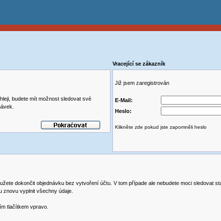
Vracející se zákazník
Již jsem zaregistrován
leji, budete mít možnost sledovat své
E-Mail:
návek.
Heslo:
Klikněte zde pokud jste zapomněli heslo
užete dokončit objednávku bez vytvoření účtu. V tom případe ale nebudete moci sledovat st
u znovu vyplnit všechny údaje.
ím tlačítkem vpravo.