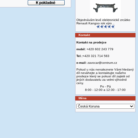
Objednávám levé elektronické zrcátko
Renault Kangoo rok výro ..
Kontakt
Kontakt na prodejce
mobil:
+420 602 243 779
Tel.:
+420 321 714 583
e-mail:
zavocar@centrum.cz
Pokud u nás nenaleznete Vámi hledaný
díl neváhejte a kontaktujte našeho
prodejce který se pokusí díl zajistit od
jiných dodavatelu za velmi výhodné
ceny.
Po - Pá
8:00 - 12:00 a 12:30 - 17:00
Měna