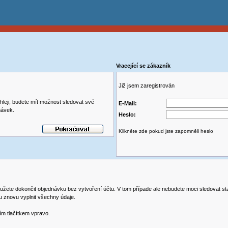
Vracející se zákazník
Již jsem zaregistrován
leji, budete mít možnost sledovat své
E-Mail:
návek.
Heslo:
Klikněte zde pokud jste zapomněli heslo
užete dokončit objednávku bez vytvoření účtu. V tom případe ale nebudete moci sledovat st
u znovu vyplnit všechny údaje.
ím tlačítkem vpravo.