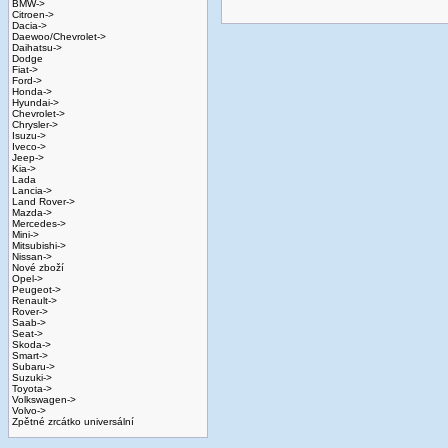
BMW->
Citroen->
Dacia->
Daewoo/Chevrolet->
Daihatsu->
Dodge
Fiat->
Ford->
Honda->
Hyundai->
Chevrolet->
Chrysler->
Isuzu->
Iveco->
Jeep->
Kia->
Lada
Lancia->
Land Rover->
Mazda->
Mercedes->
Mini->
Mitsubishi->
Nissan->
Nové zboží
Opel->
Peugeot->
Renault->
Rover->
Saab->
Seat->
Skoda->
Smart->
Subaru->
Suzuki->
Toyota->
Volkswagen->
Volvo->
Zpětné zrcátko universální