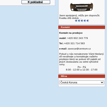
Jsem spokojený, můžu jen doporučit.
Kvalita dílů dobrá. ..
Kontakt
Kontakt na prodejce
mobil:
+420 602 243 779
Tel.:
+420 321 714 583
e-mail:
zavocar@centrum.cz
Pokud u nás nenaleznete Vámi hledaný
díl neváhejte a kontaktujte našeho
prodejce který se pokusí díl zajistit od
jiných dodavatelu za velmi výhodné
ceny.
Po - Pá
8:00 - 12:00 a 12:30 - 17:00
Měna