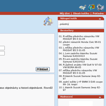
Můj účet
|
Obsah košíku
|
Pokladna
Nákupní košík
..prázdný
Bestsellery
01.
R.mřížka předního nárazníku VW
PASSAT B5.5 01-05
02.
přední nárazník Honda Civic 96-01
coupe
03.
L.mřížka předního nárazníku VW
PASSAT B5.5 01-05
04.
L.Lem zadního blatníku Suzuki
Samurai SJ410/413
05.
R.Lem zadního blatníku Suzuki
Samurai SJ410/413
06.
R.Zpětné zrcátko VW Golf IV 97-03
VW BORA 98-05
07.
mřížka předního nárazníku VW
PASSAT B5.5 01-05
08.
R.blatník Suzuki Samurai Jeep 82-
97
09.
zadní světlo L+P BMW 3 E46 coupe
99- 2d. krajní
10.
L.blatník Suzuki Samurai Jeep 82-
atus objednávky a historii objednávek. Rovněž
97
Hodnocení