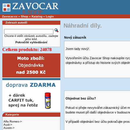
Zavocar.cz
»
Shop
»
Katalog
»
Login
Zobrazit autodíl
Náhradní díly.
Chcete-li vidět obrázek autodílu, zadejte
Nový zákazník
jeho kód.
Pokročilé vyhledávání
Celkem produktu: 24078
Jsem tady nový!
Vytvořením účtu Zavocar Shop nakoupíte rych
objednávky a přístup do historie svých objed
Objednat bez účtu?
Pokud si přejte nevytvářet zákaznický účet m
budete muset při další objednávce v budoucn
Kategorie
Alfa Romeo->
V případě objednání bez účtu pokračujte pros
Audi->
Austin->