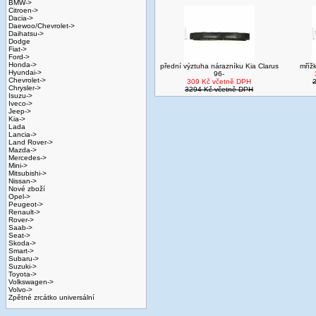
BMW->
Citroen->
Dacia->
Daewoo/Chevrolet->
Daihatsu->
Dodge
Fiat->
Ford->
Honda->
přední výztuha nárazníku Kia Clarus
mříž
Hyundai->
96-
Chevrolet->
309 Kč včetně DPH
Chrysler->
3294 Kč včetně DPH
Isuzu->
Iveco->
Jeep->
Kia->
Lada
Lancia->
Land Rover->
Mazda->
Mercedes->
Mini->
Mitsubishi->
Nissan->
Nové zboží
Opel->
Peugeot->
Renault->
Rover->
Saab->
Seat->
Skoda->
Smart->
Subaru->
Suzuki->
Toyota->
Volkswagen->
Volvo->
Zpětné zrcátko universální