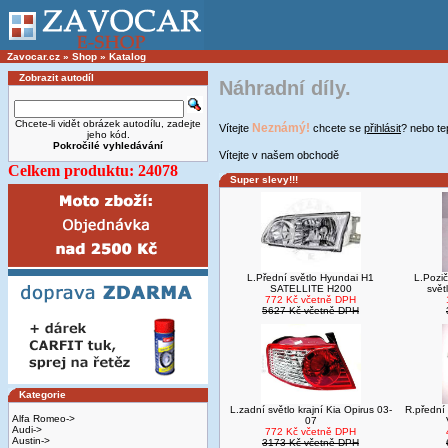
Zavocar.cz
»
Shop
»
Katalog
Zobrazit autodíl
Náhradní díly.
Chcete-li vidět obrázek autodílu, zadejte
Neznámý!
Vítejte
chcete se
přihlásit
? nebo t
jeho kód.
Pokročilé vyhledávání
Vítejte v našem obchodě
Celkem produktu: 24078
Super slevy!!!
L.Přední světlo Hyundai H1
L.Pozič
SATELLITE H200
svět
772 Kč včetně DPH
5627 Kč včetně DPH
Kategorie
L.zadní světlo krajní Kia Opirus 03-
R.přední 
Alfa Romeo->
07
Audi->
772 Kč včetně DPH
Austin->
3173 Kč včetně DPH