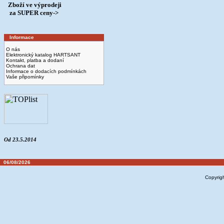
Zboží ve výprodeji
­ za SUPER ceny->
Informace
O nás
Elektronický katalog HARTSANT
Kontakt, platba a dodaní
Ochrana dat
Informace o dodacích podmínkách
Vaše připomínky
Od 23.5.2014
06/08/2026
Copyrig