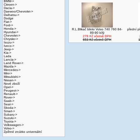
BMW->
Citroen->
Dacia->
Daewoo/Chevrolet->
Daihatsu->
Dodge
Fiat->
Ford->
Honda->
R.L.Blikač blinkr Volvo 740 760 84-
přední p
Hyundai->
89-90 bílý
Chevrolet->
278 Kč včetně DPH
Chrysler->
653 Kč včetně DPH
Isuzu->
Iveco->
Jeep->
Kia->
Lada
Lancia->
Land Rover->
Mazda->
Mercedes->
Mini->
Mitsubishi->
Nissan->
Nové zboží
Opel->
Peugeot->
Renault->
Rover->
Saab->
Seat->
Skoda->
Smart->
Subaru->
Suzuki->
Toyota->
Volkswagen->
Volvo->
Zpětné zrcátko universální