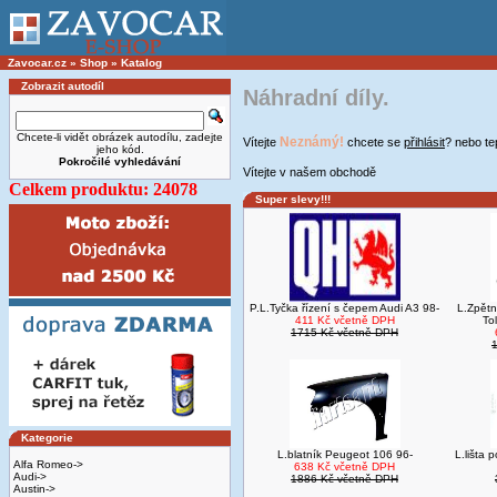
Zavocar.cz
»
Shop
»
Katalog
Zobrazit autodíl
Náhradní díly.
Chcete-li vidět obrázek autodílu, zadejte
Neznámý!
Vítejte
chcete se
přihlásit
? nebo t
jeho kód.
Pokročilé vyhledávání
Vítejte v našem obchodě
Celkem produktu: 24078
Super slevy!!!
P.L.Tyčka řízení s čepem Audi A3 98-
L.Zpětn
411 Kč včetně DPH
To
1715 Kč včetně DPH
Kategorie
L.blatník Peugeot 106 96-
L.lišta
Alfa Romeo->
638 Kč včetně DPH
Audi->
1886 Kč včetně DPH
Austin->