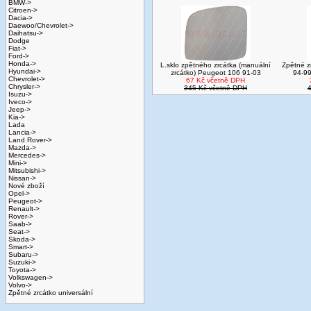
BMW->
Citroen->
Dacia->
Daewoo/Chevrolet->
Daihatsu->
Dodge
Fiat->
Ford->
Honda->
L.sklo zpětného zrcátka (manuální
Zpětné z
Hyundai->
zrcátko) Peugeot 106 91-03
94-99
Chevrolet->
67 Kč včetně DPH
Chrysler->
345 Kč včetně DPH
Isuzu->
Iveco->
Jeep->
Kia->
Lada
Lancia->
Land Rover->
Mazda->
Mercedes->
Mini->
Mitsubishi->
Nissan->
Nové zboží
Opel->
Peugeot->
Renault->
Rover->
Saab->
Seat->
Skoda->
Smart->
Subaru->
Suzuki->
Toyota->
Volkswagen->
Volvo->
Zpětné zrcátko universální