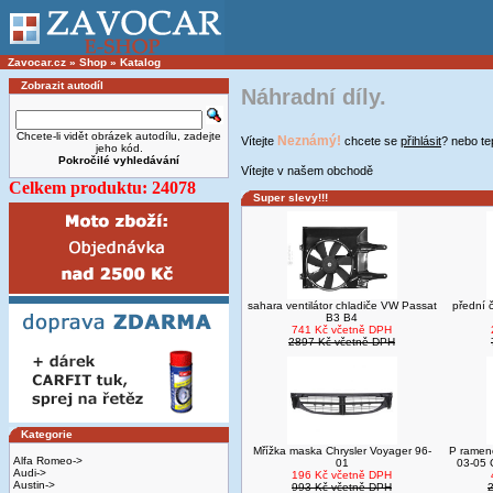
Zavocar.cz
»
Shop
»
Katalog
Zobrazit autodíl
Náhradní díly.
Chcete-li vidět obrázek autodílu, zadejte
Neznámý!
Vítejte
chcete se
přihlásit
? nebo t
jeho kód.
Pokročilé vyhledávání
Vítejte v našem obchodě
Celkem produktu: 24078
Super slevy!!!
sahara ventilátor chladiče VW Passat
přední 
B3 B4
741 Kč včetně DPH
2897 Kč včetně DPH
Kategorie
Mřížka maska Chrysler Voyager 96-
P ramen
Alfa Romeo->
01
03-05 
Audi->
196 Kč včetně DPH
Austin->
993 Kč včetně DPH