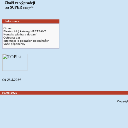
Zboží ve výprodeji
­ za SUPER ceny->
Informace
O nás
Elektronický katalog HARTSANT
Kontakt, platba a dodaní
Ochrana dat
Informace o dodacích podmínkách
Vaše připomínky
Od 23.5.2014
07/08/2026
Copyrig