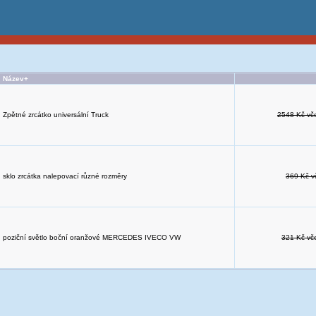
Název+
Zpětné zrcátko universální Truck
2548 Kč vč
sklo zrcátka nalepovací různé rozměry
369 Kč v
poziční světlo boční oranžové MERCEDES IVECO VW
321 Kč vč