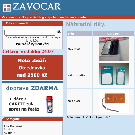
Zavocar.cz
»
Shop
»
Katalog
»
Zpětné zrcátko universální
Náhradní díly.
Zobrazit autodíl
Kód
Obrázek
Chcete-li vidět obrázek autodílu, zadejte
jeho kód.
Pokročilé vyhledávání
9470245
Celkem produktu: 24078
sklo_zrcatka
5615-05
Zobrazeno
1
až
3
(z
3
produktů)
Kategorie
Alfa Romeo->
Audi->
Austin->