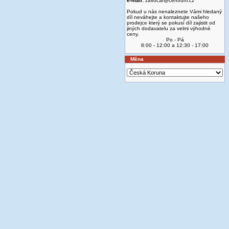
e-mail:
zavocar@centrum.cz
Pokud u nás nenaleznete Vámi hledaný
díl neváhejte a kontaktujte našeho
prodejce který se pokusí díl zajistit od
jiných dodavatelu za velmi výhodné
ceny.
Po - Pá
8:00 - 12:00 a 12:30 - 17:00
Měna