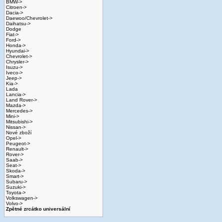
BMW->
Citroen->
Dacia->
Daewoo/Chevrolet->
Daihatsu->
Dodge
Fiat->
Ford->
Honda->
Hyundai->
Chevrolet->
Chrysler->
Isuzu->
Iveco->
Jeep->
Kia->
Lada
Lancia->
Land Rover->
Mazda->
Mercedes->
Mini->
Mitsubishi->
Nissan->
Nové zboží
Opel->
Peugeot->
Renault->
Rover->
Saab->
Seat->
Skoda->
Smart->
Subaru->
Suzuki->
Toyota->
Volkswagen->
Volvo->
Zpětné zrcátko universální