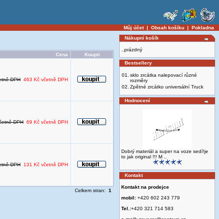
Můj účet
|
Obsah košíku
|
Pokladna
Nákupní košík
..prázdný
Cena
Koupit
Bestsellery
01.
sklo zrcátka nalepovací různé
etně DPH
463 Kč včetně DPH
rozměry
02.
Zpětné zrcátko universální Truck
Hodnocení
četně DPH
69 Kč včetně DPH
Dobrý materiál a super na voze sedí!je
to jak original !!! M ..
etně DPH
131 Kč včetně DPH
Kontakt
Kontakt na prodejce
Celkem stran:
1
mobil:
+420 602 243 779
Tel.:
+420 321 714 583