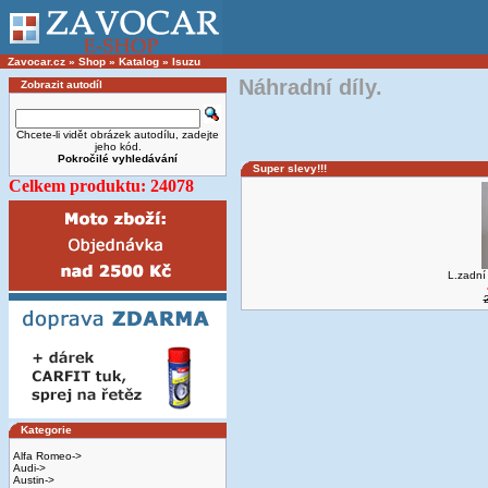
Zavocar.cz
»
Shop
»
Katalog
»
Isuzu
Náhradní díly.
Zobrazit autodíl
Chcete-li vidět obrázek autodílu, zadejte
jeho kód.
Pokročilé vyhledávání
Super slevy!!!
Celkem produktu: 24078
L.zadní
Kategorie
Alfa Romeo->
Audi->
Austin->