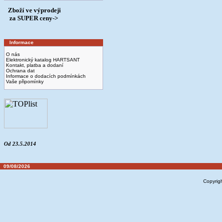
Zboží ve výprodeji
­ za SUPER ceny->
Informace
O nás
Elektronický katalog HARTSANT
Kontakt, platba a dodaní
Ochrana dat
Informace o dodacích podmínkách
Vaše připomínky
Od 23.5.2014
09/08/2026
Copyrig