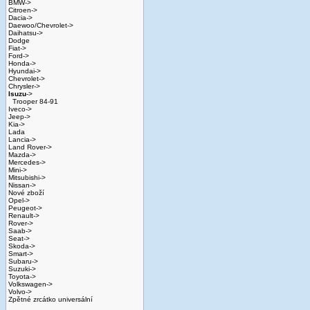
BMW->
Citroen->
Dacia->
Daewoo/Chevrolet->
Daihatsu->
Dodge
Fiat->
Ford->
Honda->
Hyundai->
Chevrolet->
Chrysler->
Isuzu
->
Trooper 84-91
Iveco->
Jeep->
Kia->
Lada
Lancia->
Land Rover->
Mazda->
Mercedes->
Mini->
Mitsubishi->
Nissan->
Nové zboží
Opel->
Peugeot->
Renault->
Rover->
Saab->
Seat->
Skoda->
Smart->
Subaru->
Suzuki->
Toyota->
Volkswagen->
Volvo->
Zpětné zrcátko universální