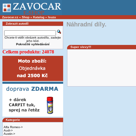
Zavocar.cz
»
Shop
»
Katalog
»
Isuzu
Náhradní díly.
Zobrazit autodíl
Chcete-li vidět obrázek autodílu, zadejte
jeho kód.
Pokročilé vyhledávání
Super slevy!!!
Celkem produktu: 24078
Kategorie
Alfa Romeo->
Audi->
Austin->