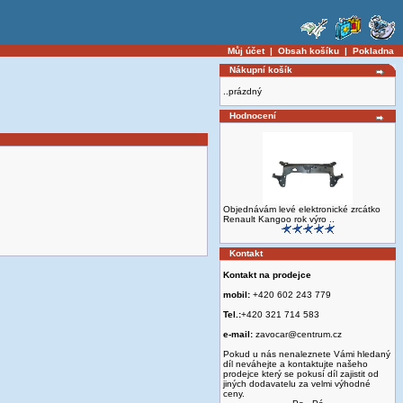
Můj účet
|
Obsah košíku
|
Pokladna
Nákupní košík
..prázdný
Hodnocení
Objednávám levé elektronické zrcátko
Renault Kangoo rok výro ..
Kontakt
Kontakt na prodejce
mobil:
+420 602 243 779
Tel.:
+420 321 714 583
e-mail:
zavocar@centrum.cz
Pokud u nás nenaleznete Vámi hledaný
díl neváhejte a kontaktujte našeho
prodejce který se pokusí díl zajistit od
jiných dodavatelu za velmi výhodné
ceny.