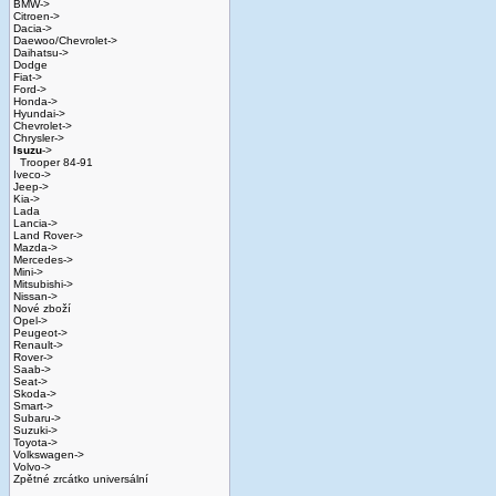
BMW->
Citroen->
Dacia->
Daewoo/Chevrolet->
Daihatsu->
Dodge
Fiat->
Ford->
Honda->
Hyundai->
Chevrolet->
Chrysler->
Isuzu
->
Trooper 84-91
Iveco->
Jeep->
Kia->
Lada
Lancia->
Land Rover->
Mazda->
Mercedes->
Mini->
Mitsubishi->
Nissan->
Nové zboží
Opel->
Peugeot->
Renault->
Rover->
Saab->
Seat->
Skoda->
Smart->
Subaru->
Suzuki->
Toyota->
Volkswagen->
Volvo->
Zpětné zrcátko universální