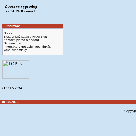
Zboží ve výprodeji
­ za SUPER ceny->
Informace
O nás
Elektronický katalog HARTSANT
Kontakt, platba a dodaní
Ochrana dat
Informace o dodacích podmínkách
Vaše připomínky
Od 23.5.2014
06/08/2026
Copyrig