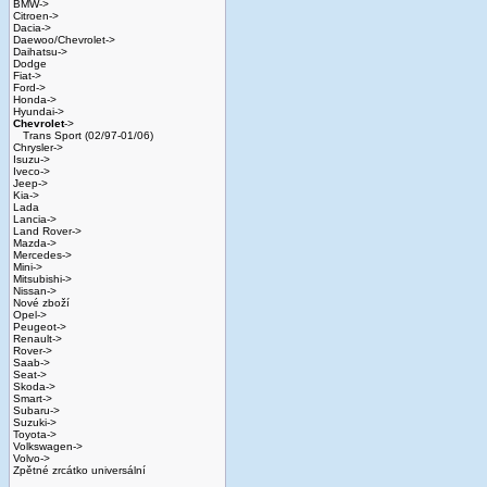
BMW->
Citroen->
Dacia->
Daewoo/Chevrolet->
Daihatsu->
Dodge
Fiat->
Ford->
Honda->
Hyundai->
Chevrolet
->
Trans Sport (02/97-01/06)
Chrysler->
Isuzu->
Iveco->
Jeep->
Kia->
Lada
Lancia->
Land Rover->
Mazda->
Mercedes->
Mini->
Mitsubishi->
Nissan->
Nové zboží
Opel->
Peugeot->
Renault->
Rover->
Saab->
Seat->
Skoda->
Smart->
Subaru->
Suzuki->
Toyota->
Volkswagen->
Volvo->
Zpětné zrcátko universální