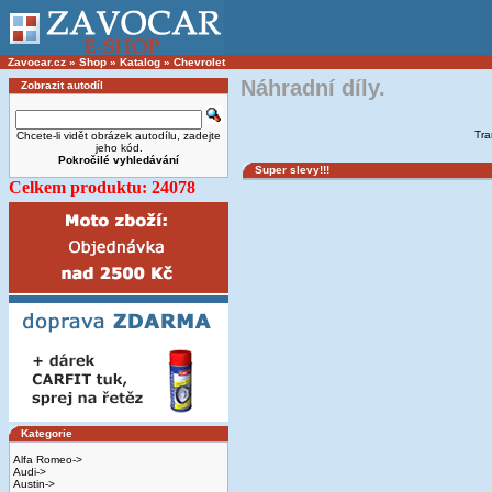
Zavocar.cz
»
Shop
»
Katalog
»
Chevrolet
Náhradní díly.
Zobrazit autodíl
Tra
Chcete-li vidět obrázek autodílu, zadejte
jeho kód.
Pokročilé vyhledávání
Super slevy!!!
Celkem produktu: 24078
Kategorie
Alfa Romeo->
Audi->
Austin->