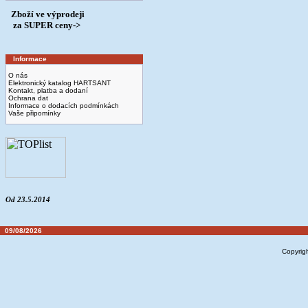
Zboží ve výprodeji
­ za SUPER ceny->
Informace
O nás
Elektronický katalog HARTSANT
Kontakt, platba a dodaní
Ochrana dat
Informace o dodacích podmínkách
Vaše připomínky
Od 23.5.2014
09/08/2026
Copyrig