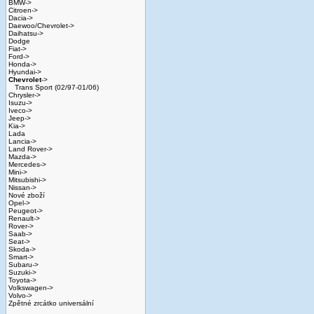
BMW->
Citroen->
Dacia->
Daewoo/Chevrolet->
Daihatsu->
Dodge
Fiat->
Ford->
Honda->
Hyundai->
Chevrolet
->
Trans Sport (02/97-01/06)
Chrysler->
Isuzu->
Iveco->
Jeep->
Kia->
Lada
Lancia->
Land Rover->
Mazda->
Mercedes->
Mini->
Mitsubishi->
Nissan->
Nové zboží
Opel->
Peugeot->
Renault->
Rover->
Saab->
Seat->
Skoda->
Smart->
Subaru->
Suzuki->
Toyota->
Volkswagen->
Volvo->
Zpětné zrcátko universální