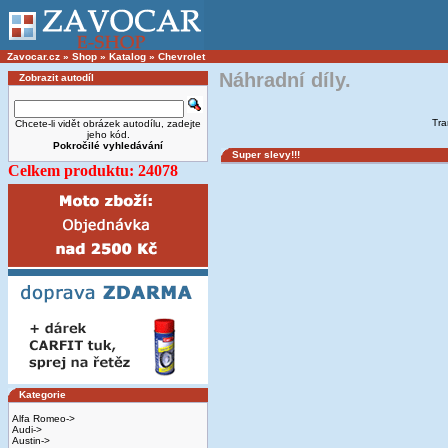
Zavocar.cz
»
Shop
»
Katalog
»
Chevrolet
Náhradní díly.
Zobrazit autodíl
Tra
Chcete-li vidět obrázek autodílu, zadejte
jeho kód.
Pokročilé vyhledávání
Super slevy!!!
Celkem produktu: 24078
Kategorie
Alfa Romeo->
Audi->
Austin->