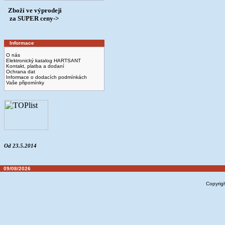
Zboží ve výprodeji
­ za SUPER ceny->
Informace
O nás
Elektronický katalog HARTSANT
Kontakt, platba a dodaní
Ochrana dat
Informace o dodacích podmínkách
Vaše připomínky
Od 23.5.2014
09/08/2026
Copyrig