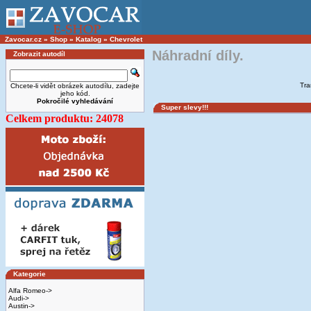
Zavocar.cz
»
Shop
»
Katalog
»
Chevrolet
Náhradní díly.
Zobrazit autodíl
Tra
Chcete-li vidět obrázek autodílu, zadejte
jeho kód.
Pokročilé vyhledávání
Super slevy!!!
Celkem produktu: 24078
Kategorie
Alfa Romeo->
Audi->
Austin->