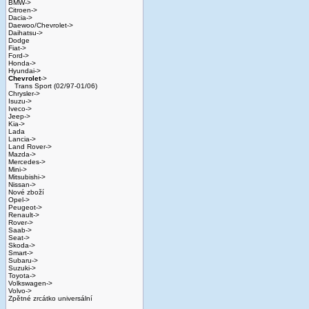
BMW->
Citroen->
Dacia->
Daewoo/Chevrolet->
Daihatsu->
Dodge
Fiat->
Ford->
Honda->
Hyundai->
Chevrolet
->
Trans Sport (02/97-01/06)
Chrysler->
Isuzu->
Iveco->
Jeep->
Kia->
Lada
Lancia->
Land Rover->
Mazda->
Mercedes->
Mini->
Mitsubishi->
Nissan->
Nové zboží
Opel->
Peugeot->
Renault->
Rover->
Saab->
Seat->
Skoda->
Smart->
Subaru->
Suzuki->
Toyota->
Volkswagen->
Volvo->
Zpětné zrcátko universální