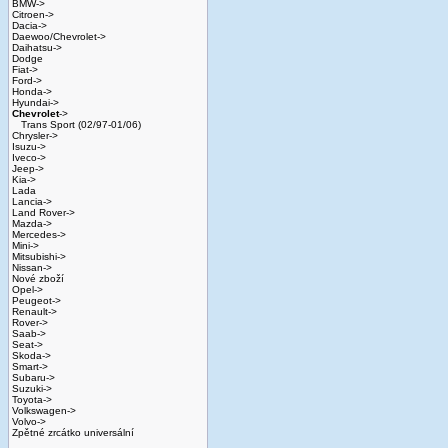
BMW->
Citroen->
Dacia->
Daewoo/Chevrolet->
Daihatsu->
Dodge
Fiat->
Ford->
Honda->
Hyundai->
Chevrolet
->
Trans Sport (02/97-01/06)
Chrysler->
Isuzu->
Iveco->
Jeep->
Kia->
Lada
Lancia->
Land Rover->
Mazda->
Mercedes->
Mini->
Mitsubishi->
Nissan->
Nové zboží
Opel->
Peugeot->
Renault->
Rover->
Saab->
Seat->
Skoda->
Smart->
Subaru->
Suzuki->
Toyota->
Volkswagen->
Volvo->
Zpětné zrcátko universální