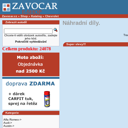
Zavocar.cz
»
Shop
»
Katalog
»
Chevrolet
Náhradní díly.
Zobrazit autodíl
Tra
Chcete-li vidět obrázek autodílu, zadejte
jeho kód.
Pokročilé vyhledávání
Super slevy!!!
Celkem produktu: 24078
Kategorie
Alfa Romeo->
Audi->
Austin->