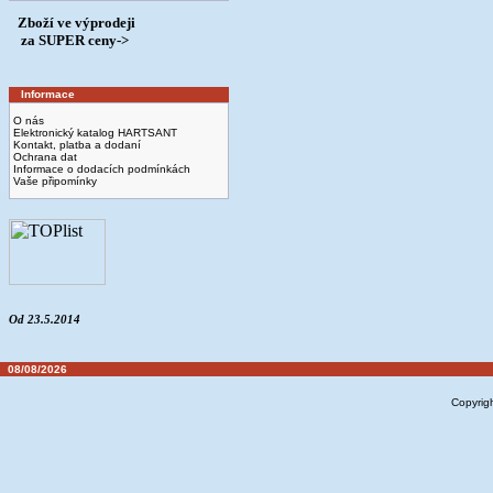
Zboží ve výprodeji
­ za SUPER ceny->
Informace
O nás
Elektronický katalog HARTSANT
Kontakt, platba a dodaní
Ochrana dat
Informace o dodacích podmínkách
Vaše připomínky
Od 23.5.2014
08/08/2026
Copyrig